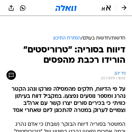
חדשות
/
חדשות בעולם
/
המזרח התיכון
דיווח בסוריה: "טרוריסטים"
הורידו רכבת מהפסים
ניר יהב
23.7.2011 / 8:02
על פי הדיווח, חלקים מהמסילה פורקו ונהג הקטר
נהרג ומספר נוסעים נפצעו. במקביל דווח בעיתון
כוויתי כי בכירים סורים יצרו קשר עם ארה"ב
וצפויים לערוק במטרה להתכונן ליום שאחרי אסד
המשטר בסוריה דיווח הבוקר (שבת) כי אדם נהרג
וכמה אחרים נפצעו נהרגו בפיגוע של "טרוריסטים"