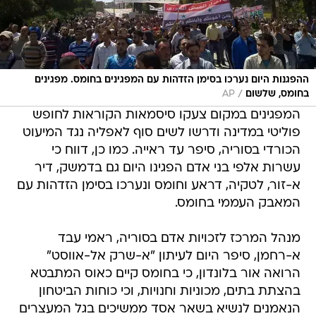
ההפגנות היום נערכו בסימן הזדהות עם המפגינים בחומס. מפגינים
/
בחומס, שלשום
AP
המפגינים במקום צעקו סיסמאות הקוראות לחופש
פוליטי במדינה ודרשו לשים סוף לאפליה נגד המיעוט
הכורדי בסוריה, סיפר עד ראייה. כמו כן, דווח כי
עשרות אלפי בני אדם הפגינו היום גם בדמשק, דיר
א-זור, לטקיה, דראע וחומס ונערכו בסימן הזדהות עם
המאבק העממי בחומס.
מנהל המרכז לזכויות אדם בסוריה, ראמי עבד
א-רחמן, סיפר היום לעיתון "א-שרק אל-אווסט"
הרואה אור בלונדון, כי בחומס קיים כאוס המתבטא
בהצתת בתים, מכוניות וחנויות, וכי כוחות הביטחון
הנאמנים לנשיא בשאר אסד ממשיכים בגל המעצרים