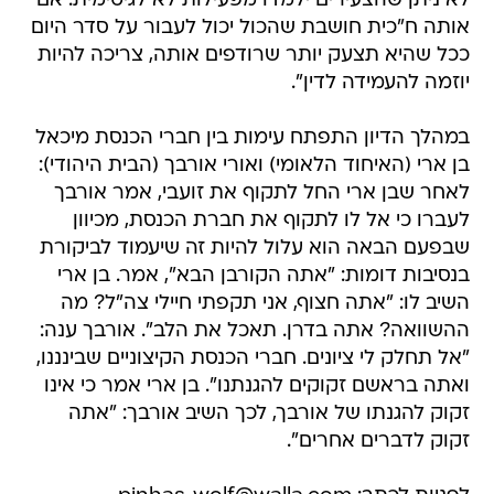
לא ניתן שהצעירים ילמדו מפעילות לא לגיטימית. אם
אותה ח"כית חושבת שהכול יכול לעבור על סדר היום
ככל שהיא תצעק יותר שרודפים אותה, צריכה להיות
יוזמה להעמידה לדין".
במהלך הדיון התפתח עימות בין חברי הכנסת מיכאל
בן ארי (האיחוד הלאומי) ואורי אורבך (הבית היהודי):
לאחר שבן ארי החל לתקוף את זועבי, אמר אורבך
לעברו כי אל לו לתקוף את חברת הכנסת, מכיוון
שבפעם הבאה הוא עלול להיות זה שיעמוד לביקורת
בנסיבות דומות: "אתה הקורבן הבא", אמר. בן ארי
השיב לו: "אתה חצוף, אני תקפתי חיילי צה"ל? מה
ההשוואה? אתה בדרן. תאכל את הלב". אורבך ענה:
"אל תחלק לי ציונים. חברי הכנסת הקיצוניים שבינננו,
ואתה בראשם זקוקים להגנתנו". בן ארי אמר כי אינו
זקוק להגנתו של אורבך, לכך השיב אורבך: "אתה
זקוק לדברים אחרים".