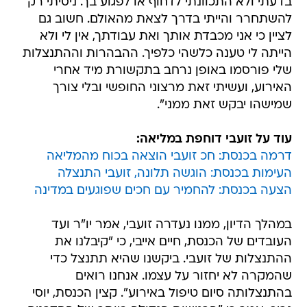
בדעתי ולא התכוונתי לדחוף או לפגוע בך. ניסיתי רק
להשתחרר והייתי בדרך לצאת מהאולם. חשוב גם
לציין כי אני מכבדת אותך ואת עבודתך, אין לי ולא
הייתה לי טענה כלשהי כלפיך. ההבהרות וההתנצלות
שלי פורסמו באופן נרחב בתקשורת מיד אחרי
האירוע, ועשיתי זאת מרצוני החופשי ובלי צורך
שמישהו יבקש זאת ממני".
עוד על זועבי דוחפת במליאה:
דרמה בכנסת: חכ זועבי הוצאה בכוח מהמליאה
העימות בכנסת: הוגשה תלונה, זועבי התנצלה
הצעה בכנסת: להחמיר עם חכים שפוגעים במדינה
במהלך הדיון, ממנו נעדרה זועבי, אמר יו"ר ועד
העובדים של הכנסת, חיים אייבי, כי "קיבלנו את
ההתנצלות של זועבי. ביקשנו שהיא תתנצל כדי
שהמקרה לא יחזור על עצמו. אנחנו רואים
בהתנצלותה סיום טיפול באירוע". קצין הכנסת, יוסי