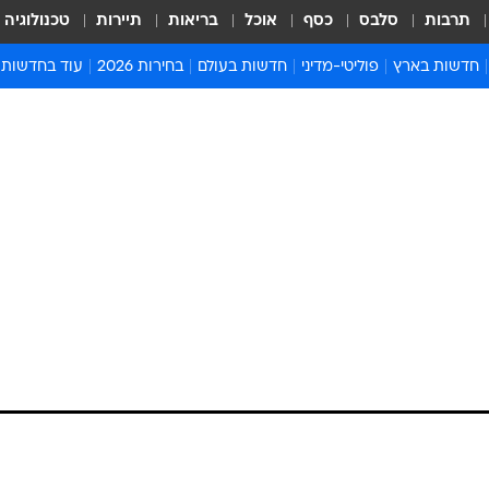
תרבות
סלבס
כסף
אוכל
בריאות
תיירות
טכנולוגיה
חדשות בארץ
פוליטי-מדיני
חדשות בעולם
בחירות 2026
עוד בחדשות
אירועים בארץ
פוליטיקה וממשל
המזרח התיכון
דעות ופרשנויו
חדשות פלילים ומשפט
יחסי חוץ
אירופה
סרי ושלזינגר
חינוך
אמריקה
פרויקטים מיוח
ישראלים בחו"ל
אסיה והפסיפיק
אסור לפספס
בריאות
אפריקה
מדע וסביבה
חברה ורווחה
הנחיות פיקוד 
ארכיון מדורים
זמני כניסת ש
לוח חופשות וח
לוח שנה
חדשות יהדות
חדשות המשפ