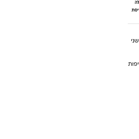
ה
ר בשעה 19:00". טייסת
שני
יפות