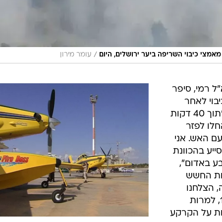
/
אמצי כיבוי השריפה ביער ירושלים, היום
עומר מירון
ל רמי, סיפר
יבוי לאחר
שהבחין במספר מוקדי אש ביערות. "תוך 40 דקות
חלו לפזר
ם האש. אני
ייע בהכוונת
ע באדום",
ות החשש
, הצלחנו
להשתלט על האש כבר בשעה 19:00, למרות
ות על הקרקע