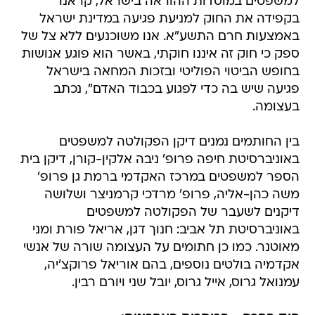
למשפטים במוסדות ההוראה בישראל, קראנו
בקפידה את החוק למניעת פגיעה במדינת ישראל
באמצעות חרם התשע"א. אנו משוכנעים ללא צל של
ספק כי חוק זה איננו חוקתי, באשר הוא פוגע אנושות
בחופש הביטוי הפוליטי ובזכות המחאה בישראל
פגיעה שיש בה כדי לפגוע בכבוד האדם", נכתב
בעצומה.
בין החותמים נמנים דיקן הפקולטה למשפטים
באוניברסיטת חיפה פרופ' ניבה אלקין-קורן, דיקן בית
הספר למשפטים במרכז האקדמי ברמת גן פרופ'
משה כהן-אליה, פרופ' מרדכי קרמניצר ושלושה
דיקנים לשעבר של הפקולטה למשפטים
באוניברסיטת תל אביב: חנוך דגן, אריאל פורת ומני
מאוטנר. כמו כן חתומים על העצומה שורה של אנשי
אקדמיה בולטים נוספים, בהם אוריאל פרוקצ'יה,
עמנואל גרוס, אייל גרוס, יובל שני ויורם רבין.