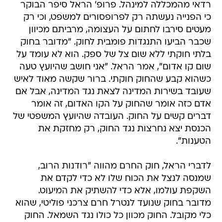
רדאי מהמכללה למינהל. פרופ' הראל סיפר הבוקר
כי הפנייה נעשתה רק לפרופסורים למשפט, וכי רק
מעטים סירבו לחתום על העצומה, מרביתם מכיוון
שכבר הביעו התנגדות פומבית לחוק. "מדובר בחוק
בלתי חוקתי ללא שום צל של ספק. הוא לא עומד על
שום קו אדום", אמר הראל. "אני חושב שהיועץ טעה
כשהוא קבע שהחוק חוקתי. ברור שקשה מאוד לאיש
שעובד בשירות המדינה לצאת נגד המדינה, אבל אם
אדם כזה אומר שהחוק על הקו האדום, זה אומר
דברים קשים על החוק. העובדה שהיועץ המשפטי של
הכנסת יצא נחרצות נגד החוק, רק מחזקת את
הטענות".
לדברי הראל, חוק החרם מהווה "רודנות הרוב,
שמנסה לנצל את הכוח שלו לא כדי לקדם את
השקפת עולמו, אלא כדי להשתיק את המיעוט.
מדובר בחוק שנועד לנטרל חרם צרכני פוליטי, שהוא
כלי מקובל. החוק מכוון כל כולו נגד השמאל. החוק