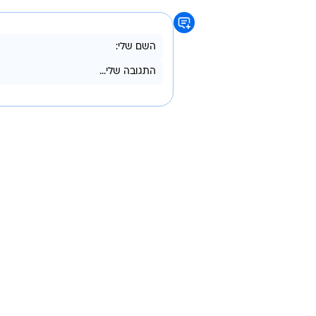
חקלאי מהצפון ניסה לתקן טרקטור - 
390 הרוגים בתאונות ב-2010, נזק של 8 מיליארד שקלים
ערבים מתים יותר בתאונות דרכים
לפניות לכתב: אריאל נוי - arielnews@walla.com
תאונות דרכים
אופנוע
טרקטור
פצועים
הרוגים
טרם התפרסמו תגובות