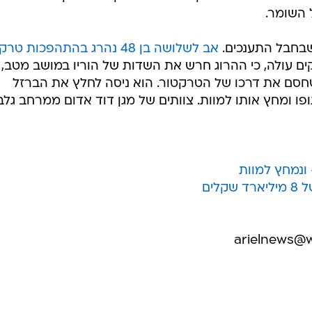
לים. אדם נוסף
ובר מרחב
אב לשלושה נהרג לאחר שטרקטור התהפך על גופ
/
ומחץ אותו למוות
מערכת וואלה, צילום מסך
מוך לפארק
ג צעיר בשנות
מכונית ברחוב ביאליק פינת ז'בוטינסקי ברמת גן. הוא פונה
 השומר.
שבחבל התענכים.
אב לשלושה בן 48 נהרג בהתהפכות טרקטור
 עולה, כי ההרוג חרש את השדות של הוריו במושב מטב,
שחסם את דרכו של הטרקטור. הוא ניסה לחלץ את הברזל
ו ומחץ אותו למוות. צוותים של מגן דוד אדום ממרחב גלב