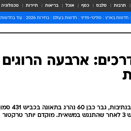
תרבות
סלבס
כסף
אוכל
בריאות
תיירות
טכנולוגיה
חדשות בארץ
פוליטי-מדיני
חדשות בעולם
בחירות 2026
עוד בחדשות
אירועים בארץ
פוליטיקה וממשל
המזרח התיכון
דעות ופרשנויו
חדשות פלילים ומשפט
יחסי חוץ
אירופה
סרי ושלזינגר
חינוך
אמריקה
פרויקטים מיוח
ישראלים בחו"ל
אסיה והפסיפיק
אסור לפספס
בריאות
אפריקה
מדע וסביבה
חברה ורווחה
הנחיות פיקוד 
ארכיון מדורים
זמני כניסת ש
לוח חופשות וח
לוח שנה
חדשות יהדות
רכים: ארבעה הרוגים
חדשות המשפ