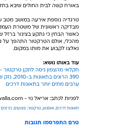
431, סמוך למחלף נשרים לכיוון ירוש
נפצע באורח קל בתאונה, כך דווח ד
איילון של מד"א, רועי קובו.
בתאונת דרכים נוספת שהתרחשה ס
קנדה בכביש 3, ליד מודיעין, נהר
ה-20 לחייו לאחר שהתנגש במשאית שעמדה בצד הדרך. כך דווח בגלי צה"ל.
כמו כן, הולך רגל נפצע על ידי פגיעת 
באורח קשה לבית החולים שיבא בתל
טרגדיה נוספת אירעה במושב מטב 
מבדיקה ראשונית של משטרת העמקים
כאשר הבחין כי נתקע בצינור ברזל 
מהכלי, אולם הטרקטור התהפך על גופ
נאלצו לקבוע את מותו במקום.
עוד באותו נושא: