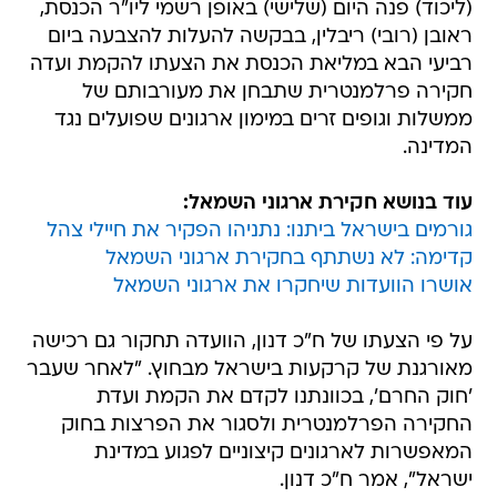
(ליכוד) פנה היום (שלישי) באופן רשמי ליו"ר הכנסת,
ראובן (רובי) ריבלין, בבקשה להעלות להצבעה ביום
רביעי הבא במליאת הכנסת את הצעתו להקמת ועדה
חקירה פרלמנטרית שתבחן את מעורבותם של
ממשלות וגופים זרים במימון ארגונים שפועלים נגד
המדינה.
עוד בנושא חקירת ארגוני השמאל:
גורמים בישראל ביתנו: נתניהו הפקיר את חיילי צהל
קדימה: לא נשתתף בחקירת ארגוני השמאל
אושרו הוועדות שיחקרו את ארגוני השמאל
על פי הצעתו של ח"כ דנון, הוועדה תחקור גם רכישה
מאורגנת של קרקעות בישראל מבחוץ. "לאחר שעבר
'חוק החרם', בכוונתנו לקדם את הקמת ועדת
החקירה הפרלמנטרית ולסגור את הפרצות בחוק
המאפשרות לארגונים קיצוניים לפגוע במדינת
ישראל", אמר ח"כ דנון.