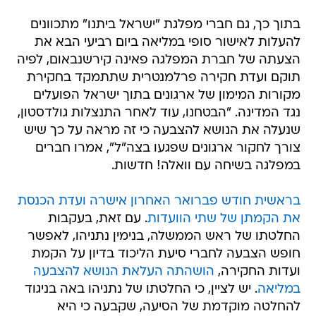
בתוך כך, גם חברי מפלגת "ישראל ביתנו" מתכוונים
להעלות לאישור סופי במליאה ביום רביעי הבא את
הצעתה של חברת המפלגה פאינה קירשנבאום, לפיה
תוקם ועדת חקירה פרלמנטרית שתתמקד בחקירת
מקורות המימון של ארגונים בתוך ישראל הפועלים
נגד המדינה. "הבטחנו, עוד לאחר התנצלות גולדסטון,
שנעלה את הנושא להצבעה כי זה מראה על כך שיש
צורך לחקור ארגונים שפגעו בצה"ל", אמרו חברים
במפלגה בשיחה עם וואלה! חדשות.
בראשית חודש פברואר האחרון אישרה ועדת הכנסת
את הקמתן של שתי הוועדות
. עם זאת, בעקבות
החלטתו של ראש הממשלה, בנימין נתניהו, לאפשר
חופש הצבעה לחברי סיעת הליכוד בדיון על הקמת
ועדות החקירה,
הושהתה העלאת הנושא להצבעה
במליאה
. יש לציין, כי החלטתו של נתניהו באה בניגוד
להחלטה מוקדמת של הסיעה, שקבעה כי היא