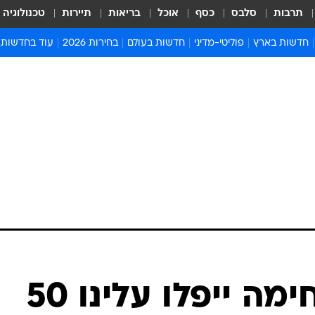
תרבות
סלבס
כסף
אוכל
בריאות
תיירות
טכנולוגיה
חדשות בארץ
פוליטי-מדיני
חדשות בעולם
בחירות 2026
עוד בחדשות
אירועים בארץ
פוליטיקה וממשל
המזרח התיכון
דעות ופרשנויו
חדשות פלילים ומשפט
יחסי חוץ
אירופה
סרי ושלזינגר
חינוך
אמריקה
פרויקטים מיוח
ישראלים בחו"ל
אסיה והפסיפיק
אסור לפספס
בריאות
אפריקה
מדע וסביבה
חברה ורווחה
הנחיות פיקוד 
ארכיון מדורים
זמני כניסת ש
לוח חופשות וח
לוח שנה
חדשות יהדות
ברק: "ביום לחימה ייפלו עלינו 50
חדשות המשפ