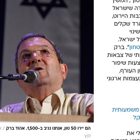
נסת. "ביכולתנו לירות מנגד 1,500 טון", המשיך
דה שישראל
ות היירוט,
רד שקלים
שינוי
 ישראל.
חון
". ברק
תי של צבאות
עות שיפור
ן העורף,
צמות ארגוני
 משמעותית
/
הם יירו 50 טון, אנחנו נגיב ב-1,500. אהוד ברק
א
י את
לנץ