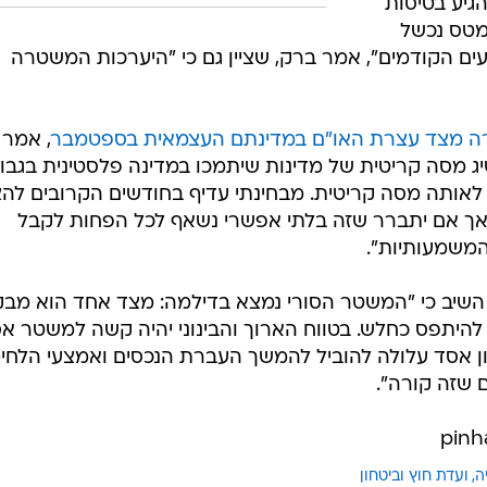
גיע בטיסות
מטס נכשל
ם הקודמים", אמר ברק, שציין גם כי "היערכות המשטרה
רה מצד עצרת האו"ם במדינתם העצמאית בספטמבר
, אמר
יג מסה קריטית של מדינות שיתמכו במדינה פלסטינית בגבו
הגיע לאותה מסה קריטית. מבחינתי עדיף בחודשים הקרובים לה
אך אם יתברר שזה בלתי אפשרי נשאף לכל הפחות לקבל
משמעותיות".
 השיב כי "המשטר הסורי נמצא בדילמה: מצד אחד הוא מב
להיתפס כחלש. בטווח הארוך והבינוני יהיה קשה למשטר א
ן אסד עלולה להוביל להמשך העברת הנכסים ואמצעי הלחי
ם שזה קורה".
ה
ועדת חוץ וביטחון