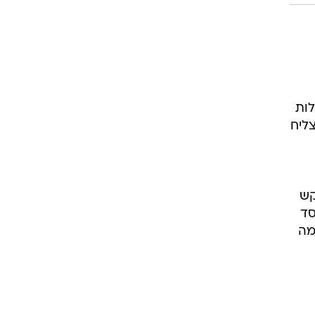
לות
צליח
קש
סד
מה