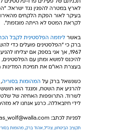
תכניתם של פעילים פרו-פלסטינים לה
לארץ במטרה להפגין נגד ישראל. "ה
בעיקר לאור הפקת הלקחים מהאירועי
לקראת המטס לא הייתה מוגזמת".
באשר
ליוזמה הפלסטינית לקבל הכ
ברק כי "הפלסטינים פועלים כדי להש
1967, אך אני בספק אם יצליחו ל
להיכנס למשא ומתן עם הפלסטינים, 
בעצרת האו"ם את תמיכת המדינות ה
כשנשאל ברק על
המהומות בסוריה
,
להרגיע את השטח, ומנגד הוא חושש 
לשרוד. התרופפות האחיזה של שלטו
לידי חיזבאללה. כרגע אנחנו לא מזהי
לפניות לכתב: pinhas_wolf@walla.com
תקציב הביטחון
צה"ל
אהוד ברק
מהומות בסורי