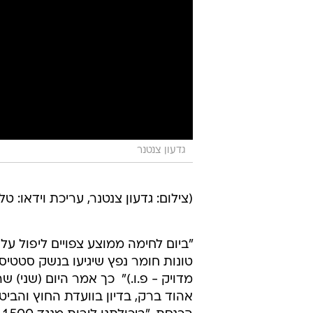
גדעון צנטנר
(צילום: גדעון צנטנר, עריכת וידאו: טל
טונות חומר נפץ שיגיעו בנשק סטטיסט
מדויק - פ.ו.)"  כך אמר היום (שני) ש
אהוד ברק, בדיון בוועדת החוץ והביט