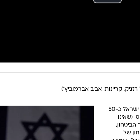
 רזניק, קריינות: אביב אברמוביץ')
"ביום לחימה ממוצע צפויים ליפול על ישראל כ-50
י (שאינו
ר הביטחון,
חון של