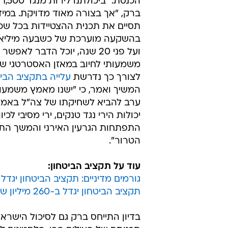
הכ
ברק, "אך בצורה מאוד מדויקת. במי
תסיים את תכנית ההצטיידות בכל שכב
בהשקעה מוערכת של כשבעה מיליא
ועל פני 20 שנה, יוכל הדבר לאפשר 
משמעותי לחיוב במאזן האסטרטגי של
לצורך כך נדרשת
עלייה בתקציב הביט
המשיך ואמר, כי "ישנו מאמץ משמעו
ערב להביא לשחיקתו של צה"ל באמצ
יכולות הירי נגד טנקים, ירי מסיבי לכיוו
התפתחות הגרעין האירני והמשך התע
הטרור".
עוד על תקציב הביטחון:
גורמים מדיניים: תקציב הביטחון יגדל
תקציב הביטחון יגדל ב-260 מיליון שקל
בדיון התייחס ברק גם לסיכול הישראל