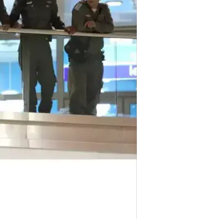
בשיתוף CofaceBdi