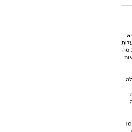
א
עלות
ימת 342 מסורבי הכניסה
אות