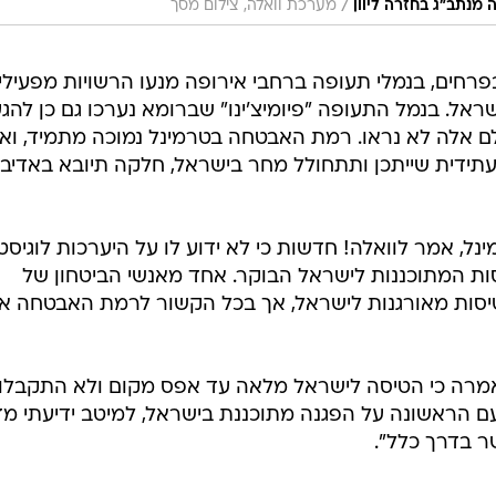
/
מנתב"ג בחזרה ליוון
מערכת וואלה, צילום מסך
רחים, בנמלי תעופה ברחבי אירופה מנעו הרשויות מפעילי
ראל. בנמל התעופה "פיומיצ'ינו" שברומא נערכו גם כן להג
לם אלה לא נראו. רמת האבטחה בטרמינל נמוכה מתמיד, ואנ
עתידית שייתכן ותתחולל מחר בישראל, חלקה תיובא באדיב
ל, אמר לוואלה! חדשות כי לא ידוע לו על היערכות לוגיסט