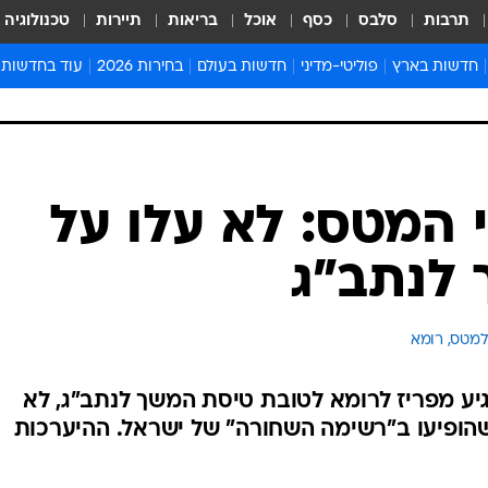
תרבות
סלבס
כסף
אוכל
בריאות
תיירות
טכנולוגיה
חדשות בארץ
פוליטי-מדיני
חדשות בעולם
בחירות 2026
עוד בחדשות
אירועים בארץ
פוליטיקה וממשל
המזרח התיכון
דעות ופרשנויו
חדשות פלילים ומשפט
יחסי חוץ
אירופה
סרי ושלזינגר
חינוך
אמריקה
פרויקטים מיוח
ישראלים בחו"ל
אסיה והפסיפיק
אסור לפספס
בריאות
אפריקה
מדע וסביבה
חברה ורווחה
הנחיות פיקוד 
ארכיון מדורים
זמני כניסת ש
לוח חופשות וח
לוח שנה
חדשות יהדות
 המטס: לא עלו על
חדשות המשפ