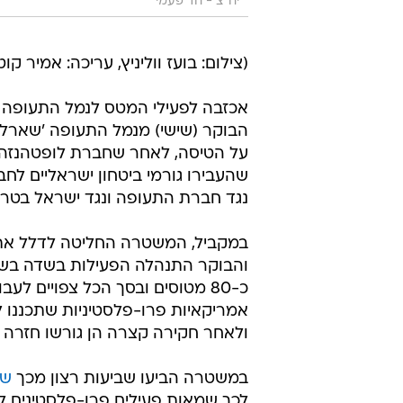
יח"צ - חד פעמי
(צילום: בועז ווליניץ, עריכה: אמיר קוט
אכזבה לפעילי המטס לנמל התעופה בן
הבוקר (שישי) מנמל התעופה 'שארל ד
שהעבירו גורמי ביטחון ישראליים לח
נגד חברת התעופה ונגד ישראל בטרמ