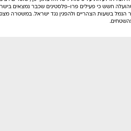
וחותיה בנמל התעופה בן גוריון, זאת לאחר שבמהלך הלי
ט יחסי. מחצות ועד לשעות הבוקר המוקדמות נחתו בלוד
כ-80 מטוסים ובסך הכל צפויים לעבור הבוקר בנמל כ-40 אלף נוסעים. יחד עם זאת, שתי פעיל
 להשתתף במשט לעזה, נחתו הבוקר בטיסה שהגיעה מאתונה
וון.
רשימות "השחורות" שהועברו לחברות התעופה בחו"ל
, גר
 הצליחו לעלות על טיסות לישראל. בתוך כך, שוטרים רבים
שהועלה חשש כי פעילים פרו-פלסטינים שכבר נמצאים בישר
ור הנמל בשעות הצהריים ולהפגין נגד ישראל. במשטרה מצפ
מהשטחים.