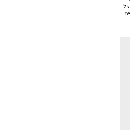
לה
ות
מו
אל
ים