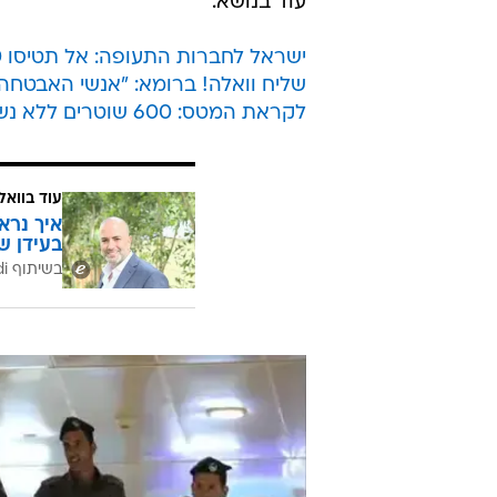
מיוחדת ברמת החברה לקראת הטיסות
החברה הודה כי נתקבלו ידיעות על 
ההיערכות אין כל שינוי.
נלה מביתן המודיעין בנמל התעופה 
שום ביטולים. "אני שומעת עכשיו בפ
בטיסה עמוסה מהרגיל לישראל, מאשר
עוד בנושא:
ישראל לחברות התעופה: אל תטיסו 350 מפעילי המטס
שליח וואלה! ברומא: "אנשי האבטחה
לקראת המטס: 600 שוטרים ללא נשק יוצבו בנתב"ג
עוד בוואל
איך נרא
בעידן ש