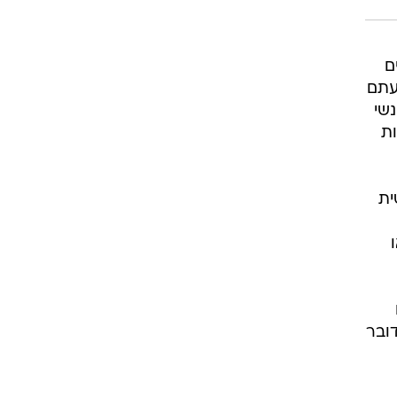
ם
עתם
שי
ות
ית