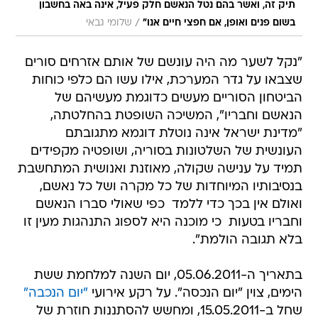
תיק זה, ואשר בהם נטל הנאשם חלק פעיל, אינה באה בחשבון
/
בשום פנים ואופן, אם חפצי חיים אנו"
שלומי גבאי
"נקל לשער מה היה עונשם של אותם אזרחים סורים
שצבאו על גדר המערכת, אילו עשו הם כלפי כוחות
הביטחון הסוריים מעשים כדוגמת מעשיהם של
הנאשם וחבריו", המשיכה השופטת בהחלטתה,
"מדינת ישראל אינה נוטלת דוגמא מתגובתם
העונשית של השלטונות בסוריה, ושופטיה מקפידים
תמיד על ענישה שקולה, מאוזנת ואנושית המתחשבת
בנסיבותיו המיוחדות של כל מקרה ושל כל נאשם,
ואולם אין בכך כדי ללמד  כפי שאולי סברו הנאשם
וחבריו בטעות  כי מוכנה היא לספוג התנהגות מעין זו
בלא תגובה הולמת".
בתאריך ה-05.06.2011, יום השנה למלחמת ששת
הימים, צוין "יום הנכסה". על רקע אירועי
"יום הנכבה"
שחל ב-15.05.2011, ומחשש להסתננות חוזרת של