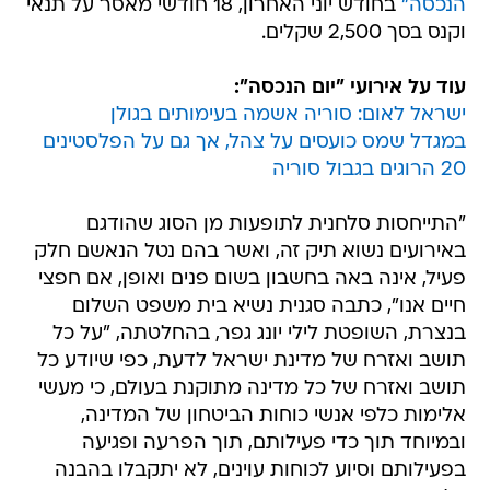
הנכסה"
בחודש יוני האחרון, 18 חודשי מאסר על תנאי
וקנס בסך 2,500 שקלים.
עוד על אירועי "יום הנכסה":
ישראל לאום: סוריה אשמה בעימותים בגולן
במגדל שמס כועסים על צהל, אך גם על הפלסטינים
20 הרוגים בגבול סוריה
"התייחסות סלחנית לתופעות מן הסוג שהודגם
באירועים נשוא תיק זה, ואשר בהם נטל הנאשם חלק
פעיל, אינה באה בחשבון בשום פנים ואופן, אם חפצי
חיים אנו", כתבה סגנית נשיא בית משפט השלום
בנצרת, השופטת לילי יונג גפר, בהחלטתה, "על כל
תושב ואזרח של מדינת ישראל לדעת, כפי שיודע כל
תושב ואזרח של כל מדינה מתוקנת בעולם, כי מעשי
אלימות כלפי אנשי כוחות הביטחון של המדינה,
ובמיוחד תוך כדי פעילותם, תוך הפרעה ופגיעה
בפעילותם וסיוע לכוחות עוינים, לא יתקבלו בהבנה