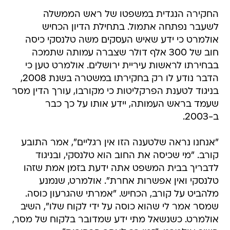
החקירה הנגדית במשפטו של ראש הממשלה
לשעבר נפתחה אתמול. בתחילת הדיון הכחיש
אולמרט כי ידע שאיש העסקים משה טלנסקי כיסה
חוב של 300 אלף דולר שצברה עמותה שתמכה
בבחירתו לראשות עיריית ירושלים. אולמרט טען כי
הדבר נודע לו רק בחקירתו במשטרה בשנת 2008,
בניגוד לטענת הפרקליטות כי מקורבו, עורך הדין מסר
שעמד בראש העמותה, יידע אותו על כך כבר
ב-2003.
"אנחנו נראה שלטענה הזו אין רגליים", אמר התובע
קורב. "מי שכיסה את החוב הוא טלנסקי, ובניגוד
לדבריך בבית המשפט אתה ידעת בזמן אמת שזהו
טלנסקי ואין אפשרות אחרת". אולמרט, שנמנע
מלהביט על קורב, הכחיש. "אמרתי שהגרעון כוסה.
שמסר אמר לי שהוא כוסה על ידי לקוח שלו", השיב
אולמרט. כשנשאל מתי ידע שמדובר בלקוח של מסר,