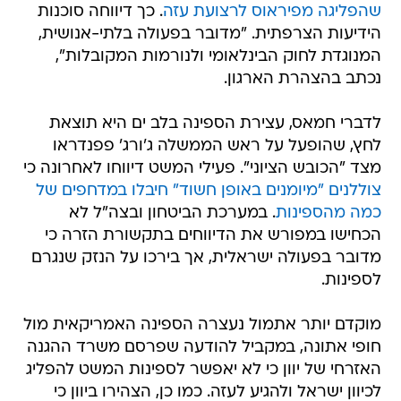
שהפליגה מפיראוס לרצועת עזה
. כך דיווחה סוכנות
הידיעות הצרפתית. "מדובר בפעולה בלתי-אנושית,
המנוגדת לחוק הבינלאומי ולנורמות המקובלות",
נכתב בהצהרת הארגון.
לדברי חמאס, עצירת הספינה בלב ים היא תוצאת
לחץ, שהופעל על ראש הממשלה ג'ורג' פפנדראו
מצד "הכובש הציוני". פעילי המשט דיווחו לאחרונה כי
צוללנים "מיומנים באופן חשוד" חיבלו במדחפים של
כמה מהספינות
. במערכת הביטחון ובצה"ל לא
הכחישו במפורש את הדיווחים בתקשורת הזרה כי
מדובר בפעולה ישראלית, אך בירכו על הנזק שנגרם
לספינות.
מוקדם יותר אתמול נעצרה הספינה האמריקאית מול
חופי אתונה, במקביל להודעה שפרסם משרד ההגנה
האזרחי של יוון כי לא יאפשר לספינות המשט להפליג
לכיוון ישראל ולהגיע לעזה. כמו כן, הצהירו ביוון כי