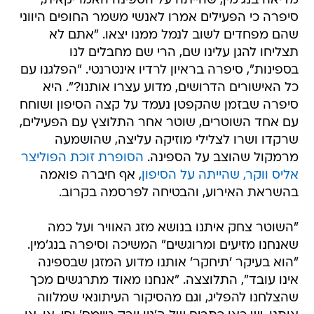
מדיאה בנג'מין, שהייתה על הספינה האמריקאית,
סיפרה כי הפעילים אמרו לאנשי משמר החופים היווני
שהם מפחדים לשוב לנמל ממנו יצאו. "אתם לא
תצליחו להגן עלינו שם, הרי שם מחבלים לנו
בספינות", סיפרה בראיון לרדיו אינטרנטי. "הפלגנו עם
כל האישורים הדרושים, מדוע עצרו אותנו?". היא
סיפרה שבזמן שהקפטן נעמד על קצה הסיפון ושוחח
עם אחד השוטרים, שוטר אחר התלוצץ עם הפעילים,
שרקדו ושרו לצלילי מוזיקה עליצה, שהושמעה
מרמקול שהוצב על הספינה.
הסופרת זוכת הפוליצר
אליס ווקר, שהייתה על הסיפון
, אף חיברה פואמה
בהשראת האירוע, והבטיחה לפרסמה בקרוב.
"השוטר צחק איתנו בנושא מזג האוויר ועל כמה
שאנחנו מזיעים ומרוגשים" המשיכה וסיפרה בנג'מין.
"הוא בעיקר 'תיחקר' אותנו מדוע המזגן שבספינה
אינו עובד", התלוצצה. "אנחנו מאוד מתרגשים מכך
שהצלחנו להפליג, וגם מהסיקור העיתונאי שמלווה