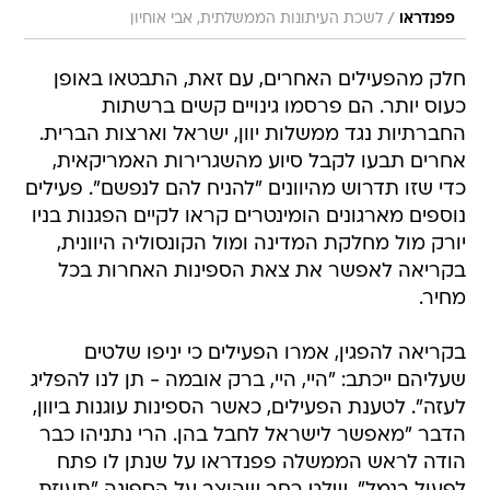
/
פפנדראו
לשכת העיתונות הממשלתית, אבי אוחיון
חלק מהפעילים האחרים, עם זאת, התבטאו באופן
כעוס יותר. הם פרסמו גינויים קשים ברשתות
החברתיות נגד ממשלות יוון, ישראל וארצות הברית.
אחרים תבעו לקבל סיוע מהשגרירות האמריקאית,
כדי שזו תדרוש מהיוונים "להניח להם לנפשם". פעילים
נוספים מארגונים הומינטרים קראו לקיים הפגנות בניו
יורק מול מחלקת המדינה ומול הקונסוליה היוונית,
בקריאה לאפשר את צאת הספינות האחרות בכל
מחיר.
בקריאה להפגין, אמרו הפעילים כי יניפו שלטים
שעליהם ייכתב: "היי, היי, ברק אובמה - תן לנו להפליג
לעזה". לטענת הפעילים, כאשר הספינות עוגנות ביוון,
הדבר "מאפשר לישראל לחבל בהן. הרי נתניהו כבר
הודה לראש הממשלה פפנדראו על שנתן לו פתח