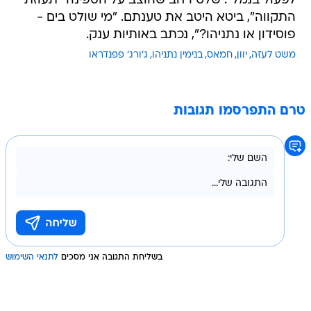
לפעול בנמל". שלט רחב שהוצב על הספינה "תעוזת
התקווה", ביטא היטב את טענתם. "מי שולט בים -
פוסידון או נתניהו?", נכתב באותיות ענק.
משט לעזה
יוון
חמאס
בנימין נתניהו
ג'ורג' פפנדראו
טרם התפרסמו תגובות
בשליחת התגובה אני מסכים
לתנאי השימוש