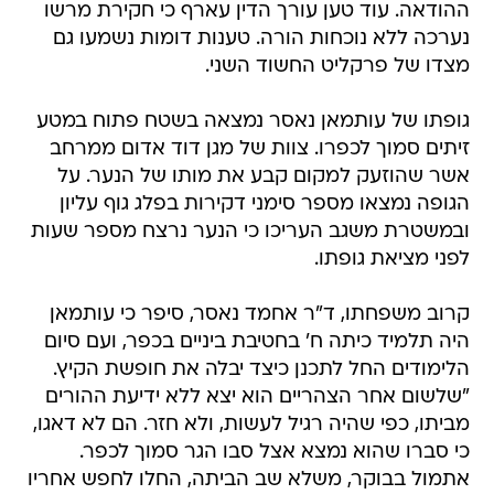
ההודאה. עוד טען עורך הדין עארף כי חקירת מרשו
נערכה ללא נוכחות הורה. טענות דומות נשמעו גם
מצדו של פרקליט החשוד השני.
גופתו של עותמאן נאסר נמצאה בשטח פתוח במטע
זיתים סמוך לכפרו. צוות של מגן דוד אדום ממרחב
אשר שהוזעק למקום קבע את מותו של הנער. על
הגופה נמצאו מספר סימני דקירות בפלג גוף עליון
ובמשטרת משגב העריכו כי הנער נרצח מספר שעות
לפני מציאת גופתו.
קרוב משפחתו, ד"ר אחמד נאסר, סיפר כי עותמאן
היה תלמיד כיתה ח' בחטיבת ביניים בכפר, ועם סיום
הלימודים החל לתכנן כיצד יבלה את חופשת הקיץ.
"שלשום אחר הצהריים הוא יצא ללא ידיעת ההורים
מביתו, כפי שהיה רגיל לעשות, ולא חזר. הם לא דאגו,
כי סברו שהוא נמצא אצל סבו הגר סמוך לכפר.
אתמול בבוקר, משלא שב הביתה, החלו לחפש אחריו