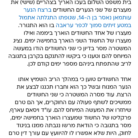
בית משפט השלום בעכו האריך בצהריים (שישי) את
מעצרם של שני הנערים החשודים
ברצח הנער
עותמאן נאסר בן ה-14, שגופתו התגלתה אתמול
במטע זיתים סמוך לכפר עראבה
בו הוא התגורר.
מעצרו של אחד החשודים הוארך ביממה ואילו
מעצרו של החשוד השני הוארך בחמישה ימים. נציג
המשטרה מסר בדיון כי שני החשודים הודו במעשה
המיוחס להם וטענו כי ביקשו להתנקם בקרבן בתגובה
לריב שהתפתח ביניהם מספר ימים קודם לכן.
אחד החשודים טוען כי במהלך הריב השמיץ אותו
הנער המנוח ובשל כך הוא וחברו תכננו לבצע את
הרצח. עוד מסרה המשטרה כי שני החשודים
ממשיכים לשתף פעולה עם החוקרים, אך הם טרם
שיחזרו את המעשה המיוחס להם. עו"ד ויסאם עארף,
פרקליטו של החשוד שמעצרו הוארך בחמישה ימים,
מסר בתגובה כי הודאת מרשו נגבתה ממנו בניגוד
לחוק, היות שלא אפשרו לו להיוועץ עם עורך דין טרם