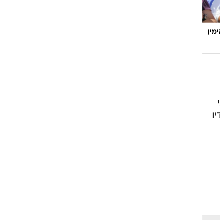
מין
ו