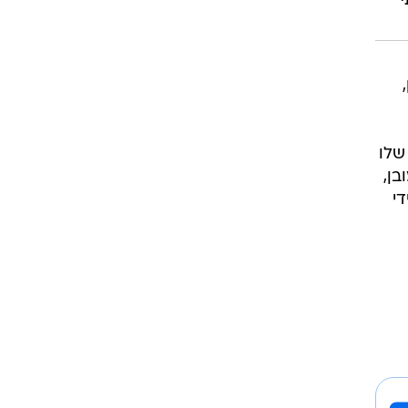
י
שלו
ן,
י