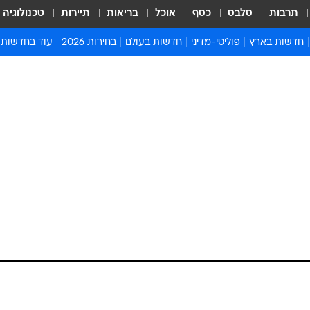
תרבות
סלבס
כסף
אוכל
בריאות
תיירות
טכנולוגיה
חדשות בארץ
פוליטי-מדיני
חדשות בעולם
בחירות 2026
עוד בחדשות
אירועים בארץ
פוליטיקה וממשל
המזרח התיכון
דעות ופרשנויו
חדשות פלילים ומשפט
יחסי חוץ
אירופה
סרי ושלזינגר
חינוך
אמריקה
פרויקטים מיוח
ישראלים בחו"ל
אסיה והפסיפיק
אסור לפספס
בריאות
אפריקה
מדע וסביבה
חברה ורווחה
הנחיות פיקוד 
ארכיון מדורים
זמני כניסת ש
לוח חופשות וח
לוח שנה
חדשות יהדות
חדשות המשפ