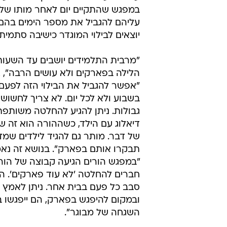
במפגש שהתקיים יום לאחר מותו של ג
עליהם להגביל את מספר הימים בהם 
יוצאים לבילוי המוגדר כישיבה סתמי
"מרבית התלמידים יושבים עד השעו
הלילה בפארקים ולא עושים הרבה", צ
"אפשר להגביל את הבילוי הזה לפעם
בשבוע ולא לכל יום. לא צריך לחשו
גבולות. ניתן להגיע להחלטה משותפ
דיאלוג עם הילד, כשההורה הוא זה ש
של דבר. מותר גם להגיד לילדים שמד
תבקרו אותם בפארק". בנושא זה נאמ
"במפגש הורים הגיעה קבוצה של הורי
חברים להחלטה 'לא עוד פארקים'. ה
סבב כל פעם בבית אחר. ניתן לאמץ רע
ובמקום להיפגש בפארק, הם ייפגשו 
השגחה של מבוגר".