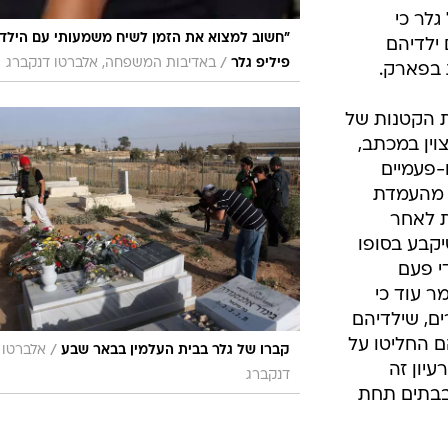
לר כי
"חשוב למצוא את הזמן לשיח משמעותי עם הילד"
ילדיהם
/
פיליפ גלר
באדיבות המשפחה, אלברטו דנקברג
ת בפארק.
ת הקטנות של
וין במכתב,
-פעמיים
ש מהעמדת
ת לאחר
יקבע בסופו
י פעם
ר עוד כי
ם, שילדיהם
ם החליטו על
/
קברו של גלר בבית העלמין בבאר שבע
אלברטו
יון זה
דנקברג
בבתים תחת