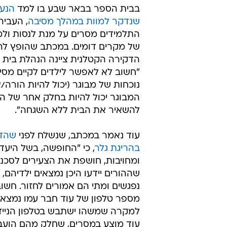
בבית הספר בבאר שבע בו למד
הנער
שנדקר למוות במהלך מסיבה
, העבירו
התלמידים מסרים על מנת לנסות ולמ
של מקרים דומים. במכתב שהופץ לה
הדקירה הקטלנית ציינה הנהלת בית 
"חשוב לא לאפשר לילדים לקיים מסי
נוכחות של מבוגר (יכול להיות הורה/א
המבוגר יכול להיות בחלק אחר של הבי
להשאיר את הבית ללא השגחה".
עוד נאמר במכתב, שנשלח לפני
שהדו
בהריגת גלר
, כי "החופשה, בשל היע
ומחויבות, חושפת את הצעירים לסכנו
שההורים יידעו היכן נמצאים ילדיהם,
נפגשים ומתי הם אמורים לחזור. חשו
מספר טלפון של עוד חבר עמו נמצא 
למקרה שמשהו ישתבש בטלפון הנייד 
עוד מוצע במסרים, שחלק מהם הועבר