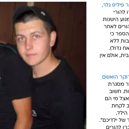
המייל האדום
 פיליפ גלר,
 להורי
נוע הישנות
ורים לאחר
הספר כי
בות ללא
ח גדול).
ת, אולם אין
קר הואשם
דר מסגרת
ת. חשוב
 אצל מי הם
ב לקחת
הילד,
של ילדיכם".
ו להורים