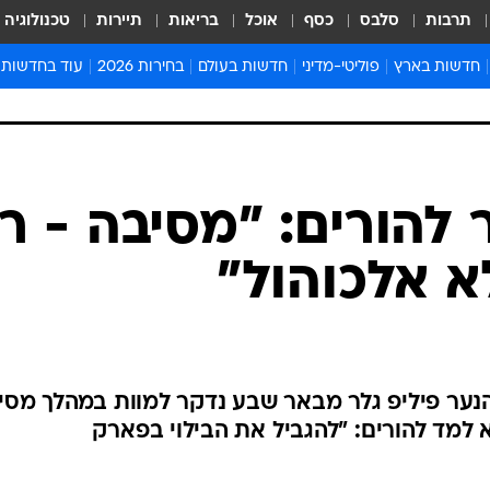
תרבות
סלבס
כסף
אוכל
בריאות
תיירות
טכנולוגיה
חדשות בארץ
פוליטי-מדיני
חדשות בעולם
בחירות 2026
עוד בחדשות
אירועים בארץ
פוליטיקה וממשל
המזרח התיכון
דעות ופרשנויו
חדשות פלילים ומשפט
יחסי חוץ
אירופה
סרי ושלזינגר
חינוך
אמריקה
פרויקטים מיוח
ישראלים בחו"ל
אסיה והפסיפיק
אסור לפספס
 להורים: "מסיבה - ר
בריאות
אפריקה
מדע וסביבה
א אלכוהול"
חברה ורווחה
הנחיות פיקוד 
ארכיון מדורים
זמני כניסת ש
לוח חופשות וח
נער פיליפ גלר מבאר שבע נדקר למוות במהלך מסי
לוח שנה
למד להורים: "להגביל את הבילוי בפארק
חדשות יהדות
חדשות המשפ