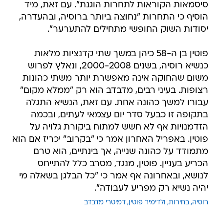
יסודות השוק החופשי מתחילים להתערער".
פוטין בן ה-58 כיהן במשך שתי קדנציות מלאות
כנשיא רוסיה, בשנים 2000-2008, ונאלץ לפרוש
משום שהחוקה אינה מאפשרת יותר משתי כהונות
רצופות. בעיני רבים, מדבדב הוא רק "ממלא מקום"
עבורו למשך כהונה אחת. עם זאת, הנשיא התגלה
בתקופה זו כבעל סדר יום עצמאי לעתים, ובכמה
הזדמנויות אף לא חשש למתוח ביקורת גלויה על
פוטין. באפריל האחרון אמר כי "בקרוב" יכריז אם הוא
מתמודד על כהונה שנייה, אך בינתיים, הוא טרם
הכריע בעניין. פוטין, מנגד, מסרב כלל להתייחס
לנושא, ובאחרונה אף אמר כי "כל הבלגן בשאלה מי
יהיה נשיא רק מפריע לעבודה".
רוסיה
בחירות
ולדימיר פוטין
דמיטרי מדבדב
טרם התפרסמו תגובות