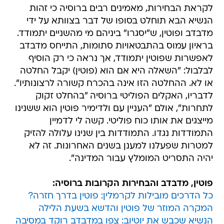
מדבדב ופוטין, ש"יסגרו" ביניהם מי מהשניים יתמודד.
בראיון עמוס בהתבטאויות סתומות, התייחס מדבדב
לאפשרות שפוטין יתמודד, אך נראה כי רק הוסיף
לבלבול: "השאלה היא אם הוא (פוטין) יקבל החלטה
או לא. ההחלטה הזו אינה בהכרח קשורה לרצונותיו".
לדבריו, האקלים הפוליטי ברוסיה "בהחלט זקוק
לתחרות", אולם "העניין עם ולדימיר פוטין הוא ששנינו
מייצגים את אותו כוח פוליטי. קשה לי לדמיין
התמודדות נגדו. התמודדות בין שנינו עלולה להזיק
למטרות שפעלנו למענן בשנים האחרונות. זה לא
יהיה התסריט המומלץ עבור המדינה".
פוטין, מדבדב והבחירות הקרובות ברוסיה:
כל הדרכים מובילות לקרמלין: פוטין בדרך חזרה?
המקרה המוזר של פוטין והדשא בשעת הלילה
הנשיא שכבש את יוטיוב: צפו במדבדב רוקד במסיבה