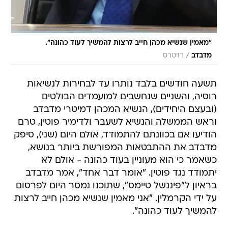
"מאמין שנשיא מכהן חייב לרצות להמשיך לעוד כהונה".
/
מדבדב
רויטרס
תשעה חודשים בלבד נותרו עד לבחירות לנשיאות
רוסיה, והשניים שנחשבים למועמדים הבולטים
(ובעצם היחידים), הנשיא המכהן דמיטרי מדבדב
וראש הממשלה והנשיא לשעבר ולדימיר פוטין, טרם
הודיעו אם בכוונתם להתמודד, אולם היום (שני), סיפק
מדבדב את ההתבטאות המפורשת ביותר בנושא,
כשאמר כי הוא מעוניין בעוד כהונה - אולם לא
יתמודד נגד פוטין. "אומר דבר אחד", אמר מדבדב
בראיון ל"פיננשל טיימס", שתוכנו נמסר היום לפרסום
על ידי הקרמלין. "אני מאמין שנשיא מכהן חייב לרצות
להמשיך לעוד כהונה".
לקראת הבחירות, מאמינים רבים ברוסיה כי זהות
הנשיא הבא תוחלט בסופו של דבר בצוותא על ידי