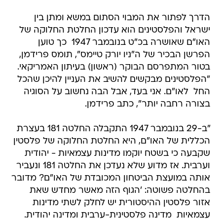
הדרך לפתור את המבוי הסתום במשא ומתן בין
ישראל והפלסטינים הוא עדכון החלטת החלוקה של
האו"ם שאושרה בכ"ט בנובמבר 1947  כך טוען
הפרשן הבכיר של ה"ניו יורק טיימס", תומס פרידמן,
בטור המתפרסם הבוקר (ראשון) בעיתון האמריקאי.
"הפלסטינים מבקשים להשיב את העניין להיכן שהכל
החל  לאו"ם. אני בעד, אבל הבה נחשוב על הסוגיה
בצורה רחבה יותר", כתב פרידמן.
"ב-29 בנובמבר 1947 התקבלה החלטה 181 בעצרת
הכללית של האו"ם, היא החלטת החלוקה של פלסטין
שקבעה כי בשטח יוקמו מדינות עצמאיות - יהודית
וערבית. אז מדוע שלא נעדכן את החלטה 181 ונעביר
אותה במועצת הביטחון המכובדת של האו"ם? מדובר
בהחלטה פשוטה: 'הגוף הזה מאשר מחדש שאת
אזור פלסטין ההיסטורית יש לחלק לשתי מדינות
עצמאיות  מדינה פלסטינית-ערבית ומדינה יהודית.