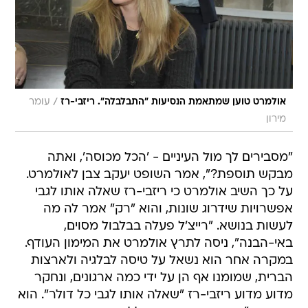
/
אולמרט טוען שמתאמת הנסיעות "התבלבלה". ריזבי-רז
עומר
מירון
"מסבירים לך מול העיניים - 'הכל מכוסה', ואתה
מבקש תוספת?", אמר השופט יעקב צבן לאולמרט.
על כך השיב אולמרט כי ריזבי-רז שאלה אותו לגבי
אפשרויות שידרוג שונות, והוא "רק" אמר לה מה
לעשות בנושא. "רייצ'ל פעלה בבלבול מסוים,
באי-הבנה", ניסה לתרץ אולמרט את המימון העודף.
במקרה אחר הוא נשאל על טיסה לבלגיה ולארצות
הברית, שמומנו אף הן על ידי כמה ארגונים, ונחקר
מדוע מדוע ריזבי-רז "שאלה אותו לגבי כל דולר". הוא