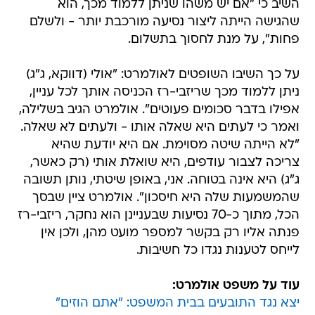
השיב כי "אם יש משהו שניתן ללמוד מכך, הוא
שהגישה הייתה ליצור נסיעה מורכבת יותר - ולשלם
פחות", על מנת לחסוך בתשלום.
על כך השיבו השופטים לאולמרט: "אולי (דווקא, ג"ג)
ניתן ללמוד מכך שריזבי-רז הכניסה אותך לכל עניין,
אפילו בדבר סכומים פעוטים". אולמרט הגיב בשלילה,
ואמר כי לעתים היא שאלה אותו - ולעתים לא שאלה.
"לא הייתה שיטה מסוימת. אם היא יודעת שהיא
צריכה לצבור עודפים, היא שואלת אותי (רק כאשר,
ג"ג) היא אינה בטוחה. אני, באופן שיטתי, נותן תשובה
שהמשמעות שלה היא חיסכון". אולמרט ציין שבסך
הכל, מתוך כ-70 נסיעות שבעניינן הוא נחקר, ריזבי-רז
פנתה אליו רק בקשר למספר מועט מהן, ולכן אין
לייחס לטענות נגדו כל חשיבות.
עוד על משפט אולמרט:
יצא נגד התובעים בבית המשפט: "אתם הוזים"