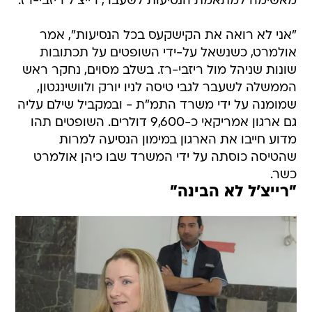
מאשימה למתאמת הנסיעות לשעבר, רייצ'ל ריזבי-רז.
"אני לא רואה את הקישקעס בכל הנסיעות", אמר
אולמרט, כשנשאל על-ידי השופטים על תכתובות
שונות שניהל מול ריזבי-רז. בשלב מסוים, נחקר ראש
הממשלה לשעבר לגבי טיסה לניו יורק ולוושינגטון,
שמומנה על ידי משרד התמ"ת - ובמקביל שילם עליה
גם ארגון אמריקאי כ-9,600 דולרים. השופטים תהו
מדוע חייבו את הארגון במימון הנסיעה למרות
שהטיסה כוסתה על ידי המשרד שבו כיהן אולמרט
כשר.
"רייצ'ל לא הבינה"