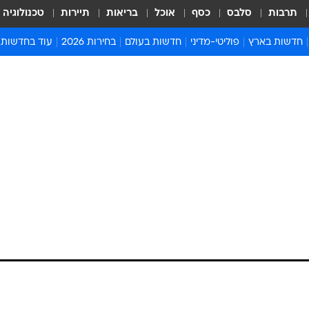
תרבות
סלבס
כסף
אוכל
בריאות
תיירות
טכנולוגיה
חדשות בארץ
פוליטי-מדיני
חדשות בעולם
בחירות 2026
עוד בחדשות
אירועים בארץ
פוליטיקה וממשל
המזרח התיכון
דעות ופרשנויו
חדשות פלילים ומשפט
יחסי חוץ
אירופה
סרי ושלזינגר
חינוך
אמריקה
פרויקטים מיוח
ישראלים בחו"ל
אסיה והפסיפיק
אסור לפספס
בריאות
אפריקה
מדע וסביבה
חברה ורווחה
הנחיות פיקוד 
ארכיון מדורים
זמני כניסת ש
לוח חופשות וח
לוח שנה
חדשות יהדות
חדשות המשפ