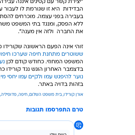
"יצירת קשר עם קטינים איננה עבירה,
הבדידות  היא זו שגורמת לו לעבור ע
בעבירה בפני עצמה. מוכרחים להסתכ
ללא הפסק, ומנגד בתי המשפט משחררי
את החברה  ולזה אין מענה".
זוהי אינה הפעם הראשונה שקורידו 
ששוטרים מתחנת חיפה שערכו חיפוש 
המשפט המחוזי. כחודש קודם לכן
נע
בדצמבר האחרון הוגש נגד קורידו כ
נוער להיפגש עמו ולקיים עמו יחסי מין
בזהות בדויה באתר.
אורן קורידו
בית משפט השלום
חיפה
פדופיליה
טרם התפרסמו תגובות