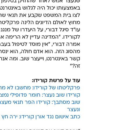
שנעצר אמש לאחר שהחזיק בטלפון ס
באמצעותו יכול היה לגלוש באינטרנט, 
לצו בית המשפט שקבע את תנאי שח
מחוץ לאולם הדיונים הלינה פרקליטתו
עו"ד סיגל דבורי, על היעדרו של מנגנו
לקורידו. "המדינה עדיין לא הרימה א
אמרה דבורי, "אין מוסד לטיפול בעבריי
מהסוג הזה. הוא אדם חולה, הוא ינסה
קשר באינטרנט, וייעצר שוב. ומה אנח
זה?"
עוד על פרשת קורידו:
פרקליטתו של קורידו: מחשבו לא מח
קורידו שוב נעצר: חומר פדופילי נמצ
שוב מסתבך: קורידו הפר תנאי מעצר
ונעצר
כתב אישום נגד אורן קורידו: ירה חץ 