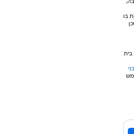
בה,
 בו
כן
 בית
ני
מש