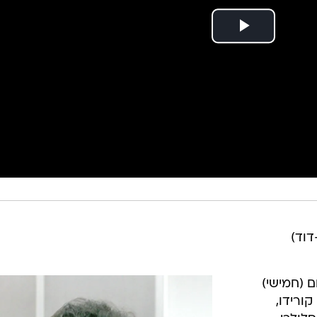
דוד)
 (חמישי)
ורידו,