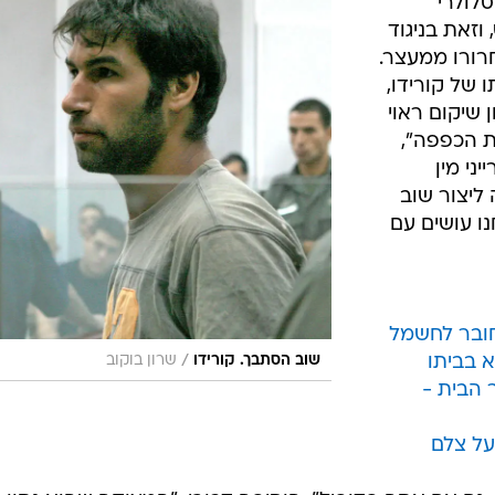
לולרי
וזאת בניגוד
רורו ממעצר.
 של קורידו,
ן שיקום ראוי
ת הכפפה",
ני מין
 ליצור שוב
נו עושים עם
ובר לחשמל
א בביתו
/
שוב הסתבך. קורידו
שרון בוקוב
 הבית -
על צלם