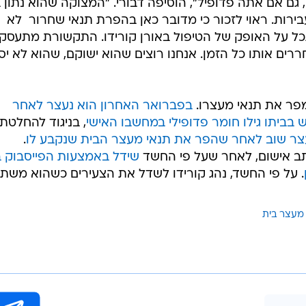
 גם אם אתה פדופיל", הוסיפה דבורי. "המצוקה שהוא נתון 
בירות. ראוי לזכור כי מדובר כאן בהפרת תנאי שחרור  לא
ל על האופק של הטיפול באורן קורידו. התקשורת מתעסקת
ם אותו כל הזמן. אנחנו רוצים שהוא ישוקם, שהוא לא יס
מפר את תנאי מעצרו.
בפברואר האחרון הוא נעצר לאחר
בביתו גילו חומר פדופילי במחשבו האישי
, בניגוד להחלטת
צר שוב לאחר שהפר את תנאי מעצר הבית שנקבע לו
.
תב אישום, לאחר שעל פי החשד
שידל באמצעות הפייסבוק ב
. על פי החשד, נהג קורידו לשדל את הצעירים כשהוא משת
מעצר בית