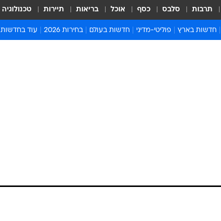
תרבות
סלבס
כסף
אוכל
בריאות
תיירות
טכנולוגיה
חדשות בארץ
פוליטי-מדיני
חדשות בעולם
בחירות 2026
עוד בחדשות
אירועים בארץ
פוליטיקה וממשל
המזרח התיכון
דעות ופרשנויו
חדשות פלילים ומשפט
יחסי חוץ
אירופה
סרי ושלזינגר
חינוך
אמריקה
פרויקטים מיוח
ישראלים בחו"ל
אסיה והפסיפיק
אסור לפספס
בריאות
אפריקה
מדע וסביבה
חברה ורווחה
הנחיות פיקוד 
ארכיון מדורים
זמני כניסת ש
לוח חופשות וח
לוח שנה
חדשות יהדות
חדשות המשפ