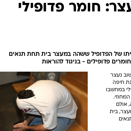
המייל האדום
צר: חומר פדופילי
ו של הפדופיל ששהה במעצר בית תחת תנאים
ומרים פדופילים - בניגוד להוראות
בן 31 מחיפה, שוב נעצר
ת חיפה
לי במחשבו
מחוזי.
 אולם
צר, בית
נאים