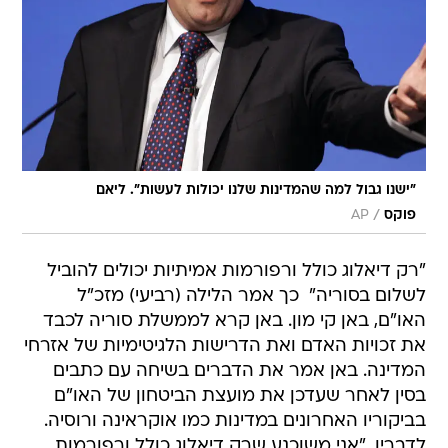
"ישנו גבול למה שהמדינות שלנו יכולות לעשות". ליאם
/
פוקס
AP
"רק דיאלוג כולל ורפורמות אמיתיות יכולים להוביל
לשלום בסוריה"  כך אמר הלילה (רביעי) מזכ"ל
האו"ם, באן קי מון. באן קרא לממשלת סוריה לכבד
את זכויות האדם ואת הדרישות הלגיטימיות של אזרחי
המדינה. באן אמר את הדברים בשיחה עם כתבים
בסין לאחר שעדכן את מועצת הביטחון של האו"ם
בביקוריו האחרונים במדינות כמו אוקראינה ורוסיה.
לדבריו, "אני משוכנע שרק דיאלוג כולל ורפורמות