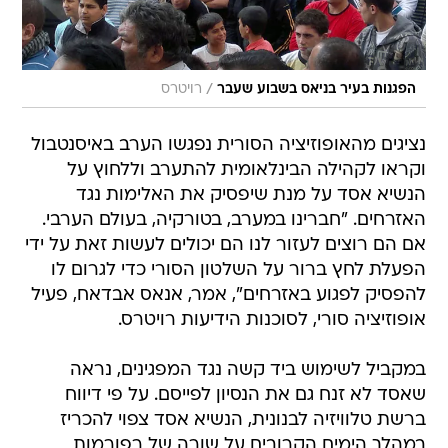
/
הפגנות בעיר בניאס בשבוע שעבר
רויטרס
נציגים מהאופוזיציה הסורית נפגשו הערב באיסנטבול
וקראו לקהילה הבינלאומית להתערב וללחוץ על
הנשיא אסד על מנת שיפסיק את האלימות נגד
האזרחים. "חברינו במערב, בטורקיה, בעולם הערבי.
אם הם רוצים לעזור לנו הם יכולים לעשות זאת על ידי
הפעלת לחץ ברור על השלטון הסורי כדי לגרום לו
להפסיק לפגוע באזרחים", אמר, אנאס אבדאח, פעיל
אופוזיציה סורי, לסוכנות הידיעות רויטרס.
במקביל לשימוש ביד קשה נגד המפגינים, נראה
שאסד לא זנח גם את הנסיון לפייסם. על פי דיווח
ברשת טלוויזיה לבנונית, הנשיא אסד צפוי להכריז
במהלך הימים הקרובים על שורה של רפורמות