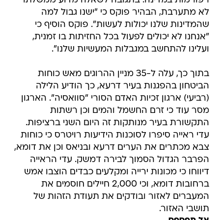
רפורמות במדינה. בתגובה לשאלה מדוע ממשלתו
לא מתערבת, הבהיר פוקס כי "ישנו גבול למה
שהמדינות שלנו יכולות לעשות". פוקס הוסיף כי
"אנחנו לא יכולים לפעול בכל החזיתות בו זמנית,
ועלינו להתחשב במגבלות המעשיות שלנו".
בתוך כך, עלה ל-35 מניין ההרוגים מאש כוחות
הביטחון בהפגנות בעיר דרעא, כך הודיע הלילה
(רביעי) ארגון זכיות האדם הסורי "סוואסיה". הארגון
מסר עוד כי זרם החשמל והמים וכן רשתות
התקשורת בעיר מנותקות זה היום השני ברציפות.
עדי ראייה סיפרו לסוכנות הידיעות רויטרס כי כוחות
צבא מכתרים את הערים דרעא ובניאס וכן את דומא,
הפרבר הגדול הסמוך לבירה דמשק. עדי הראייה
דיווחו כי מכונות ירייה ומקלעים כבדים הוצבו אמש
ברחובות דומא, וכי 2,000 חיילים חוסמים את
המעברים לאזור ובודקים את תעודת הזהות של
תושבי האזור.