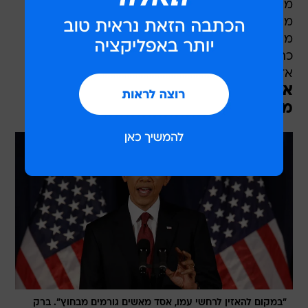
משרד החוץ האמריקאי סיפר כי ממשלו של אובמה
מסכים כי אין לסוריה מקום במועצה ואמר כי "אנחנו
מאמינים כי זה יהיה לא ראוי וצבוע לקבל את סוריה
כחברה במועצה, בהתחשב בפעולותיה כנגד
אזרחיה".
אובמה: "קורא לאסד לחדול מהאלימות
מיד"
"במקום להאזין לרחשי עמו, אסד מאשים גורמים מבחוץ". ברק