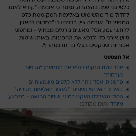
אירן זיקה ישירה ליד הקשה שמפגין הנשיא הסורי
כלפי בני עמו. בהצהרה, נמסר כי אובמה "קורא לאסד
לחדול מיד מהשימוש באלימות המקוממת כלפי
המפגינים". אובמה ציין בדבריו כי "במקום להאזין
לרחשי עמו, אסד מאשים גורמים מבחוץ - ומחפש
סיוע אירני כדי לדכא את ההפגנות, באותן שיטות
אכזריות שנוקטים בעלי בריתו בטהרן".
אל תפספס
אסד שלח טנקים לדכא את המחאה; "הגופות
נערמות"
פרשנות: אסד נותר ללא קלפים משמעותיים
באיחוד האירופי זועמים: "לעצור האלימות בסוריה"
הסוד להארכת האקט המיני ושיפור ההנאה - במבצע
מיוחד