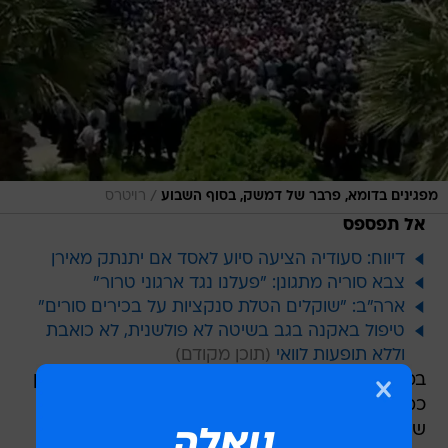
/
מפגינים בדומא, פרבר של דמשק, בסוף השבוע
רויטרס
אל תפספס
דיווח: סעודיה הציעה סיוע לאסד אם יתנתק מאירן
צבא סוריה מתגונן: "פעלנו נגד ארגוני טרור"
ארה"ב: "שוקלים הטלת סנקציות על בכירים סורים"
טיפול באקנה בגב בשיטה לא פולשנית, לא כואבת
וללא תופעות לוואי
במקביל, פתחו קבוצות של פעילי זכויות אדם וכמו כן
כמה ממשלות בעולם במאמצים למנוע את בחירתה
של סוריה למועצת זכויות האדם של האו"ם. דובר