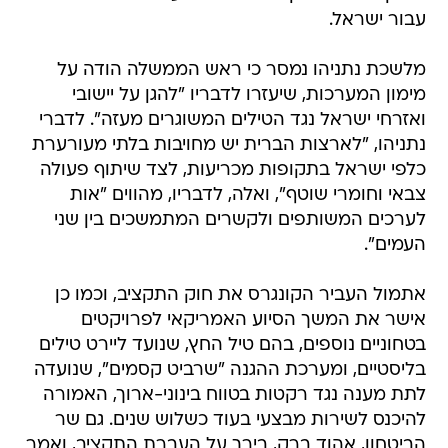
עבור ישראל.
מלשכת נתניהו נמסר כי ראש הממשלה הודה על
מימון המערכות, שיעזרו לדבריו "להגן על יישובי
ואזרחי ישראל נגד הטילים המשוגרים מעזה". לדברי
נתניהו, "לארצות הברית יש מחויבות בלתי מעורערת
כלפי ישראל בתקופות מכריעות, לצד שיתוף פעולה
צבאי וחומרי שוטף", ואלה, לדבריו, מהווים "אות
לערכים המשותפים ולקשרים המתמשכים בין שני
העמים".
אתמול העביר הקונגרס את חוק התקציב, וכמו כן
אישר את המשך הסיוע האמריקאי לפרויקטים
בטחוניים נוספים, בהם טיל החץ, שנועד ליירט טילים
בליסטיים, ומערכת ההגנה "שרביט קסמים", שנועדה
לתת מענה נגד רקטות בטווח בינוני-ארוך, האמורה
להיכנס לשירות מבצעי בעוד כשלוש שנים. גם שר
הביטחון, אהוד ברק, בירך על העברת התקציב, ואמר