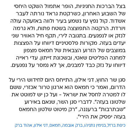
בצל הברכות החגיגיות, הופר אתמול השקט היחסי
של השבוע האחרון, כשרקטת גראד נורתה לעבר
אשדוד. קול נפץ עז נשמע בעיר ולווה באזעקה עולה
ויורדת. הרקטה התפוצצה בשטח פתוח, ולא גרמה
לנזק או לנפגעים. בתגובה לירי, תקף חיל האוויר שני
יעדים בעזה. מקורות פלסטיניים דיווחו על הפצצות
במוצבים של הזרוע הצבאית של חמאס מצפון
למחנה הפליטים שאטי, ובשכונת זייתון. עדי ראייה
דיווחו על נזק כבד למבנים, אך לא נמסר על נפגעים.
סגן שר החוץ, דני אילון, התייחס היום לחידוש הירי על
הדרום, ואמר כי חמאס הוא ארגון טרור אכזרי, ששם
לו למטרה לחסל את ישראל - ועל כן יש למוטט את
שלטונו בעזה". לדברי סגן השר, שנאם באירוע
"שבתרבות" ברעננה, "רק מיטוט שלטון החמאס
בעזה יפסיק את הירי".
כיפת ברזל
בנימין נתניהו
ברק אובמה
חמאס
דני אילון
אהוד ברק