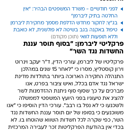
לפני חודשיים - משרד המשפטים הבהיר: "אין
החלטה בתיק ליברמן"
בג"ץ: לחקור מחדש הדלפת מסמך מחקירת ליברמן
טיפול באקנה בגב בשיטה לא פולשנית, לא כואבת
וללא תופעות לוואי
פרקליטי ליברמן: "בסוף תוסר עננת
החשדות נגד השר"
פרקליטיו של ליברמן, עורכי הדין, ד"ר יעקב וינרוט
וירון קוסטליץ, מסרו כי "לאחר 15 שנים במהלכן
התנהלה החקירה הארוכה ביותר בתולדות מדינת
ישראל נגד אדם בכלל, ואיש ציבור בפרט, אנו
מברכים על כך שסוף סוף ניתנת ההזדמנות לשר
להציג את טיעוניו בפני היועץ המשפטי לממשלה
ולשכנעו כי לא נפל בו רבב". עורכי הדין הוסיפו כי "אנו
משוכנעים כי בסופו של יום תוסר עננת החשדות נגד
השר, כפי שקרה לכל חשדות השווא שהוטחו בו. לא
בכדי אין בהודעת הפרקליטות זכר לעבירה המרכזית