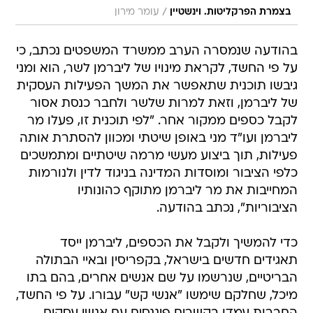
/
בצמרת הפרקליטות. וינשטיין
עומר מירון
בהודעה שנמסרה הערב ממשרד המשפטים נכתב, כי
על פי החשד, לקראת מינויו של ליברמן לשר, הוא ומני
גיבשו תוכנית שתאפשר את המשך הפעילות העסקית
של ליברמן, וזאת למרות שלשר ולחבר כנסת אסור
לקבל כספים ממקור אחר. "לפי תוכנית זו, פעלו מר
ליברמן ועו"ד מני באופן שיטתי ומכוון להסתרת אותה
פעילות, תוך ביצוע מעשי מרמה שיטתיים ומתמשכים
כלפי הציבור ומוסדות המדינה בניגוד לדין ולנורמות
המחייבות את מר ליברמן מתוקף כהונותיו
הציבוריות", נכתב בהודעה.
כדי להמשיך ולקבל את הכספים, ליברמן ייסד
תאגידים חדשים בישראל, בקפריסין ובאיי הבתולה
הבריטיים, שנרשמו על שם אנשים אחרים, בהם בתו
מיכל, שחלקם שימשו "אנשי קש" עבורו. על פי החשד,