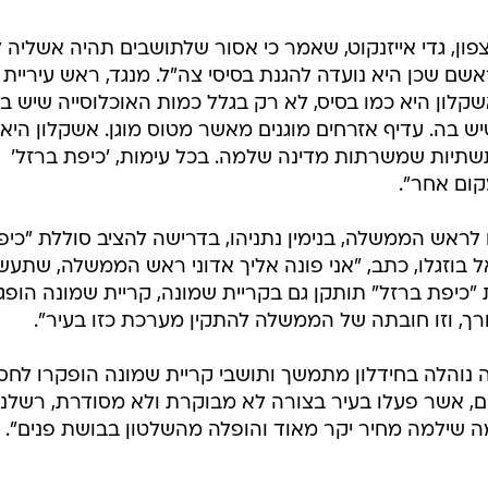
ון, גדי אייזנקוט, שאמר כי אסור שלתושבים תהיה אשליה 
 שכן היא נועדה להגנת בסיסי צה"ל. מנגד, ראש עיריית
אשקלון היא כמו בסיס, לא רק בגלל כמות האוכלוסייה שיש בה
בה. עדיף אזרחים מוגנים מאשר מטוס מוגן. אשקלון היא 
שתיות שמשרתות מדינה שלמה. בכל עימות, 'כיפת ברזל'
קום אחר".
לראש הממשלה, בנימין נתניהו, בדרישה להציב סוללת "כיפ
אל בוזגלו, כתב, "אני פונה אליך אדוני ראש הממשלה, שתעש
כיפת ברזל" תותקן גם בקריית שמונה, קריית שמונה הופג
רך, וזו חובתה של הממשלה להתקין מערכת כזו בעיר".
יה נוהלה בחידלון מתמשך ותושבי קריית שמונה הופקרו לחס
רבים, אשר פעלו בעיר בצורה לא מבוקרת ולא מסודרת, רשלנ
 שילמה מחיר יקר מאוד והופלה מהשלטון בבושת פנים".