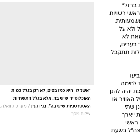
המייל האדום
ברזל"
אשי רשויות
שמעותית,
 ולא על
זאת לא
בערים,
ללות תתקבל
יעו
 לחימה
"אשקלון היא כמו בסיס, לא רק בגלל כמות
ת יהיה להגן
האוכלוסייה שיש בה, אלא בגלל התשתיות
 האוויר או
/
האסטרטגיות שיש בה". בני וקנין
מערכת וואלה,
ן שתי
צילום מסך
ת ייארך
ראשי
 צה"ל בשעת