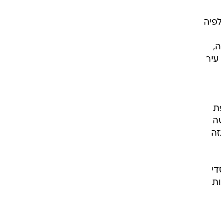
לפיה
,
עיר
ת
ה
זה
די
ות