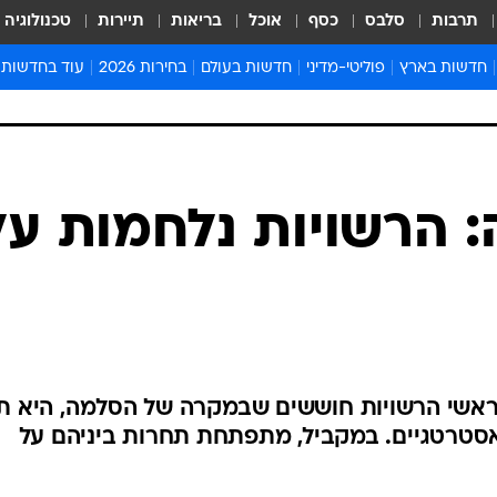
תרבות
סלבס
כסף
אוכל
בריאות
תיירות
טכנולוגיה
חדשות בארץ
פוליטי-מדיני
חדשות בעולם
בחירות 2026
עוד בחדשות
אירועים בארץ
פוליטיקה וממשל
המזרח התיכון
דעות ופרשנויו
חדשות פלילים ומשפט
יחסי חוץ
אירופה
סרי ושלזינגר
חינוך
אמריקה
פרויקטים מיוח
ישראלים בחו"ל
אסיה והפסיפיק
אסור לפספס
 הרשויות נלחמות על
בריאות
אפריקה
מדע וסביבה
חברה ורווחה
הנחיות פיקוד 
ארכיון מדורים
זמני כניסת ש
לוח חופשות וח
אשי הרשויות חוששים שבמקרה של הסלמה, היא ת
לוח שנה
אסטרטגיים. במקביל, מתפתחת תחרות ביניהם על
חדשות יהדות
חדשות המשפ