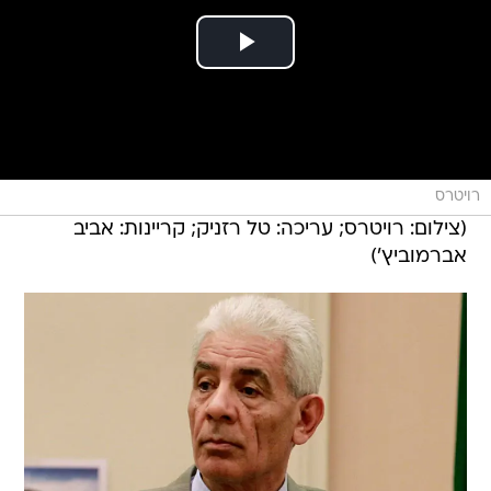
רויטרס
(צילום: רויטרס; עריכה: טל רזניק; קריינות: אביב
אברמוביץ')