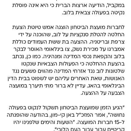
במקביל, הודיעה ארצות הברית כי היא אינה פוסלת
נקיטה בפעולה צבאית בלוב.
לחברות מועצת הביטחון הוצגה אמש טיוטת הצעת
החלטה להטלת סנקציות על לוב, שהוכנה על ידי
צרפת ובריטניה. ההצעה בת ששת העמודים כוללת
אמברגו על מכירת נשק, צו בינלאומי האוסר לבקר
בלוב והקפאת נכסי המדינה ומנהיגיה. כמו כן, נכתב
בהצעת ההחלטה כי הפעולות הצבאיות שנקטו
שלטונות לוב נגד אזרחי המדינה מהווים פשעים נגד
האנושות, שאת האחרים עליהם יש לשפוט בבית הדין
הבינלאומי בהאג. עדיין לא ברור מתי תיערך במועצה
הצבעה על ההצעה.
"הגיע הזמן שמועצת הביטחון תשקול לנקוט בפעולה
נחושה", אמר המזכ"ל באן קי-מון, בהודעה שהופנתה
ל-15 חברות המועצה. "השעות והימים שלפנינו יהיו
קריטיים עבור עבור העם הלובי".