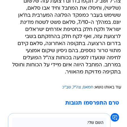
צה"ל ושב"כ תקפו בדרום רצועת עזה שלשום
(שלישי), וחיסלו את המחבל וחיד אבו סלאם,
ששימש בעבר כמפקד הפלוגה המערבית בח'אן
יונס. במהלך ה-7/10, סלאם פשט לשטח מדינת
ישראל ולקח חלק בחטיפת אזרחים ישראלים
לרצועת עזה, ואף לקח חלק בהחזקתם בשבי
בדרום הרצועה. בתקופה האחרונה, סלאם קידם
מתווי טרור נוספים, בהם ניסיון שיקום אמצעי
לחימה שנועדו לפגיעה בכוחות צה"ל הפועלים
במרחב. המחבל היווה איום מיידי על הכוחות וחוסל
בתקיפה מדויקת מהאוויר.
עוד באותו נושא:
חמאס
צה"ל
שב"כ
טרם התפרסמו תגובות