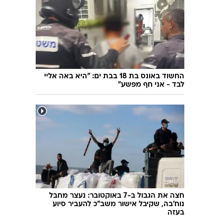
"מדברים עם אנשים בליכוד": אצל איזנקוט
שימוש
מתכננים הפתעה
החשוד באונס בת 18 בבת ים: "היא באה אליי
לבד - אני חף מפשע"