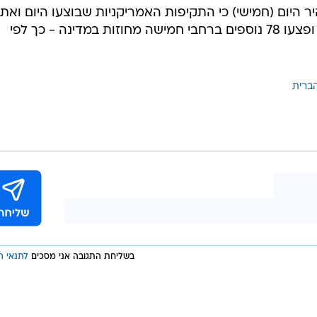
המייל האדום
איראן: 14 בני אדם נהרגו ו-78 
ריקניות
 היום (חמישי) כי התקיפות האמריקניות שבוצעו היום ואת
גבו עד כה את חייהם של 14 בני אדם ופצעו 78 נוספים ברחבי חמישה מחוזות במדינה - כך לפי
ברית