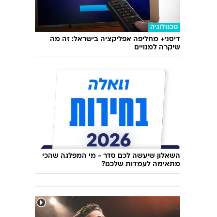
רכב
דונגפנג מייג': שובר שוק במחיר, אבל לא קוסם
טכנולוגיה
דיסני+ מחליפה אפליקציה בישראל: זה מה
שיקרה למנויים