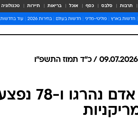
תרבות
סלבס
כסף
אוכל
בריאות
תיירות
טכנולוגיה
חדשות בארץ
פוליטי-מדיני
חדשות בעולם
בחירות 2026
עוד בחדשות
אירועים בארץ
פוליטיקה וממשל
המזרח התיכון
דעות ופרשנויו
חדשות פלילים ומשפט
יחסי חוץ
אירופה
סרי ושלזינגר
חינוך
אמריקה
פרויקטים מיוח
ישראלים בחו"ל
אסיה והפסיפיק
אסור לפספס
בריאות
אפריקה
מדע וסביבה
חברה ורווחה
הנחיות פיקוד 
ארכיון מדורים
זמני כניסת ש
לוח חופשות וח
לוח שנה
חדשות יהדות
חדשות המשפ