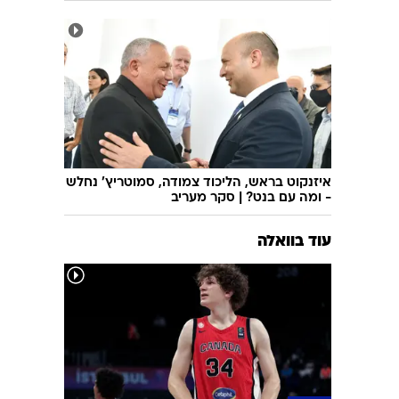
חצה את הגבול ב-7 באוקטובר: נעצר מחבל
נוח'בה, שקיבל אישור משב"כ להעביר סיוע
בעזה
איזנקוט בראש, הליכוד צמודה, סמוטריץ' נחלש
- ומה עם בנט? | סקר מעריב