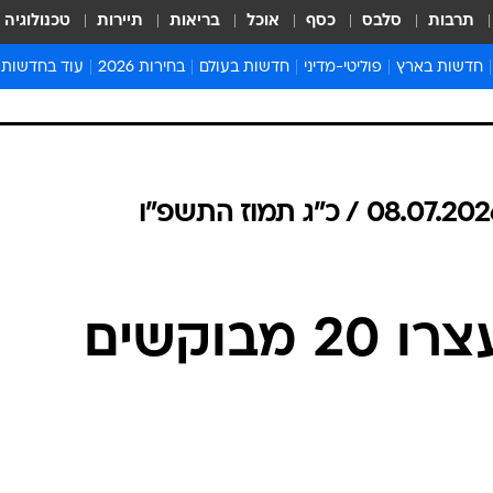
תרבות
סלבס
כסף
אוכל
בריאות
תיירות
טכנולוגיה
חדשות בארץ
פוליטי-מדיני
חדשות בעולם
בחירות 2026
עוד בחדשות
אירועים בארץ
פוליטיקה וממשל
המזרח התיכון
דעות ופרשנויו
חדשות פלילים ומשפט
יחסי חוץ
אירופה
סרי ושלזינגר
חינוך
אמריקה
פרויקטים מיוח
ישראלים בחו"ל
אסיה והפסיפיק
אסור לפספס
בריאות
אפריקה
מדע וסביבה
חברה ורווחה
הנחיות פיקוד 
ארכיון מדורים
זמני כניסת ש
לוח חופשות וח
לוח שנה
חדשות יהדות
חדשות המשפ