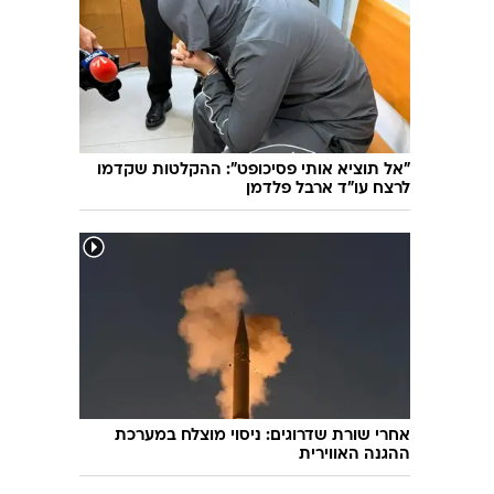
טראמפ: "איראן התקשרה רגע לפני מתקפה
שימוש
חסרת תקדים"
"אל תוציא אותי פסיכופט": ההקלטות שקדמו
לרצח עו"ד ארבל פלדמן