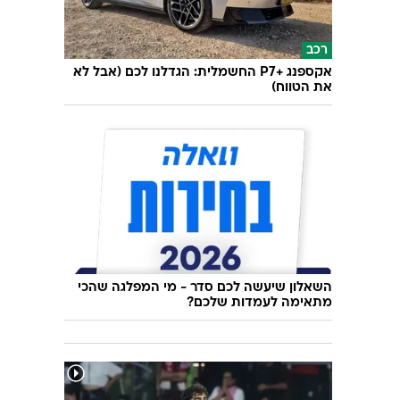
Sheee
זוגות התחילו להתחתן בשיטה הזאת. הם נכנסו
למלכודת רעה במיוחד
רכב
אקספנג +P7 החשמלית: הגדלנו לכם (אבל לא
את הטווח)