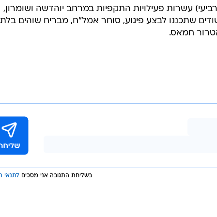
המייל האדום
כוחות צה"ל עצרו 20 מבוקשים
ביעי) עשרות פעילויות התקפיות במרחב יוהדשה ושומרון,
ם ובהם חשודים שתכננו לבצע פיגוע, סוחר אמל"ח, מבריח שוהים בלתי
הטרור חמאס.