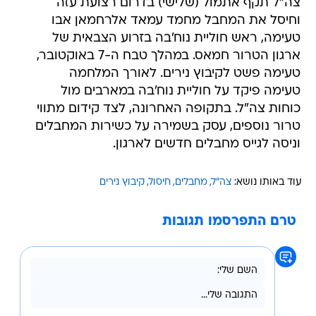
צה"ל תקף אתמול (שלישי) בדרום רצועת עזה
וחיסל את המחבל מחמד עמאד אלרחמאן אבו
טעימה, ראש חוליית נוח'בה בזרוע הצבאית של
ארגון הטרור חמאס. במהלך טבח ה-7 באוקטובר,
טעימה פשט לקיבוץ נירים. לאורך המלחמה
טעימה פיקד על חוליית נוח'בה במארבים מול
כוחות צה"ל. בתקופה האחרונה, לצד קידום מתווי
טרור נוספים, עסק בשמירה על כשירות המחבלים
וניסה לגייס מחבלים חדשים לארגון.
עוד באותו נושא:
צה"ל
מחבלים
חיסול
קיבוץ נירים
טרם התפרסמו תגובות