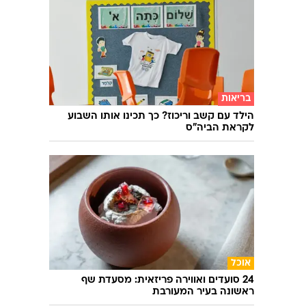
בריאות
הילד עם קשב וריכוז? כך תכינו אותו השבוע
לקראת הביה"ס
אוכל
24 סועדים ואווירה פריזאית: מסעדת שף
ראשונה בעיר המעורבת