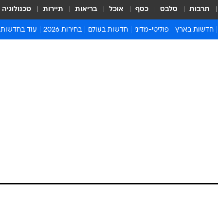
תרבות
סלבס
כסף
אוכל
בריאות
תיירות
טכנולוגיה
חדשות בארץ
פוליטי-מדיני
חדשות בעולם
בחירות 2026
עוד בחדשות
אירועים בארץ
פוליטיקה וממשל
המזרח התיכון
דעות ופרשנויו
חדשות פלילים ומשפט
יחסי חוץ
אירופה
סרי ושלזינגר
חינוך
אמריקה
פרויקטים מיוח
ישראלים בחו"ל
אסיה והפסיפיק
אסור לפספס
בריאות
אפריקה
מדע וסביבה
חברה ורווחה
הנחיות פיקוד 
ארכיון מדורים
זמני כניסת ש
לוח חופשות וח
לוח שנה
חדשות יהדות
חדשות המשפ