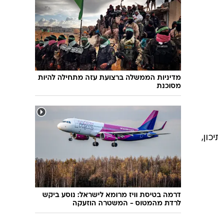
שיחת חוץ
ט"ו בשבט
פורים
פניית פרסה
פסח
חדשות המדע
ל"ג בעומר
פוסט פוליטי
שבועות
המוביל הדרומי
צום י"ז בתמוז
חשאי בחמישי
מדיניות הממשלה ברצועת עזה מתחילה להיות
מסוכנת
ט' באב
נוהל שכן
עת חפירה
בחירות 2013
בחירות בארה"ב 2012
ון,
דרמה בטיסת וויז מרומא לישראל: נוסע ביקש
לרדת מהמטוס - המשטרה הוזעקה