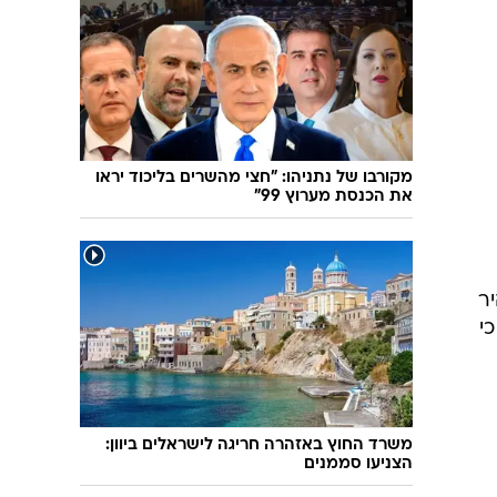
שיחת חוץ
ט"ו בשבט
פורים
פניית פרסה
פסח
חדשות המדע
ל"ג בעומר
פוסט פוליטי
שבועות
המוביל הדרומי
צום י"ז בתמוז
חשאי בחמישי
מקורבו של נתניהו: "חצי מהשרים בליכוד יראו
את הכנסת מערוץ 99"
ט' באב
נוהל שכן
עת חפירה
בחירות 2013
ר
בחירות בארה"ב 2012
י
משרד החוץ באזהרה חריגה לישראלים ביוון:
הצניעו סממנים