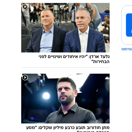
שימוש
גלעד ארדן: "יהיו איחודים ושינויים לפני
הבחירות"
מתן חודורוב תובע כרבע מיליון שקלים: "מסע