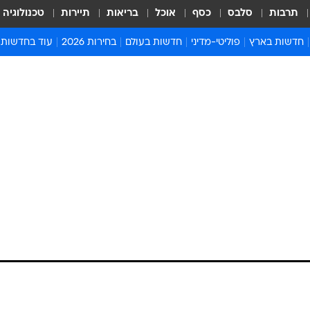
תרבות
סלבס
כסף
אוכל
בריאות
תיירות
טכנולוגיה
חדשות בארץ
פוליטי-מדיני
חדשות בעולם
בחירות 2026
עוד בחדשות
אירועים בארץ
פוליטיקה וממשל
המזרח התיכון
דעות ופרשנויו
חדשות פלילים ומשפט
יחסי חוץ
אירופה
סרי ושלזינגר
חינוך
אמריקה
פרויקטים מיוח
ישראלים בחו"ל
אסיה והפסיפיק
אסור לפספס
בריאות
אפריקה
מדע וסביבה
חברה ורווחה
הנחיות פיקוד 
ארכיון מדורים
זמני כניסת ש
לוח חופשות וח
לוח שנה
חדשות יהדות
חדשות המשפ