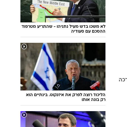
שיחת חוץ
ט"ו בשבט
פורים
פניית פרסה
פסח
חדשות המדע
לא משכו בדש מעיל נתניהו - שהתריע מטרפוד
ל"ג בעומר
פוסט פוליטי
ההסכם עם סעודיה
שבועות
המוביל הדרומי
צום י"ז בתמוז
חשאי בחמישי
ט' באב
נוהל שכן
עת חפירה
בחירות 2013
בחירות בארה"ב 2012
רכה
הליכוד רוצה לפרק את איזנקוט. בינתיים הוא
רק בונה אותו