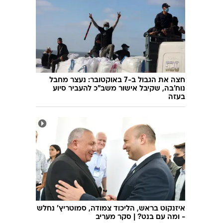
חצה את הגבול ב-7 באוקטובר: נעצר מחבל
נוח'בה, שקיבל אישור משב"כ להעביר סיוע
בעזה
איזנקוט בראש, הליכוד צמודה, סמוטריץ' נחלש
- ומה עם בנט? | סקר מעריב