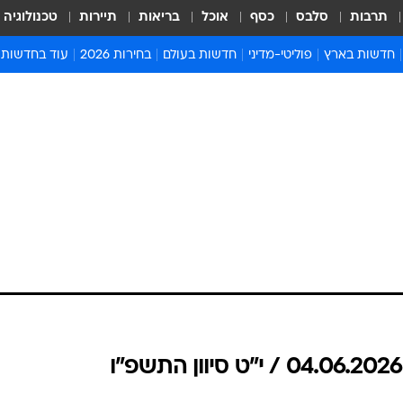
תרבות
סלבס
כסף
אוכל
בריאות
תיירות
טכנולוגיה
חדשות בארץ
פוליטי-מדיני
חדשות בעולם
בחירות 2026
עוד בחדשות
אירועים בארץ
פוליטיקה וממשל
המזרח התיכון
דעות ופרשנויו
חדשות פלילים ומשפט
יחסי חוץ
אירופה
סרי ושלזינגר
חינוך
אמריקה
פרויקטים מיוח
ישראלים בחו"ל
אסיה והפסיפיק
אסור לפספס
בריאות
אפריקה
מדע וסביבה
חברה ורווחה
הנחיות פיקוד 
ארכיון מדורים
זמני כניסת ש
לוח חופשות וח
לוח שנה
חדשות יהדות
חדשות המשפ