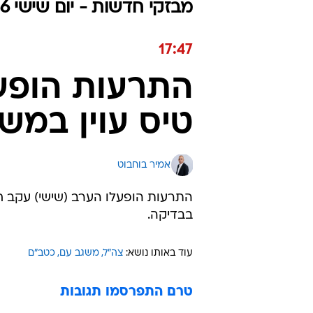
מבזקי חדשות - יום שישי 15.05.2026 / כ״ח אייר התשפ"ו
17:47
התרעות הופעל
טיס עוין במש
אמיר בוחבוט
התרעות הופעלו הערב (שישי) עקב ח
בבדיקה.
עוד באותו נושא:
צה"ל
משגב עם
כטב"ם
טרם התפרסמו תגובות