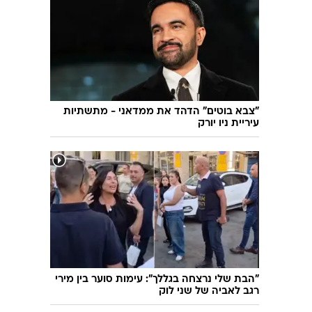
שיחת חוץ
ט"ו בשבט
פורים
פניית פרסה
פסח
חדשות המדע
ל"ג בעומר
פוסט פוליטי
שבועות
המוביל הדרומי
צום י"ז בתמוז
חשאי בחמישי
"צבא בוטים" הדהד את ממדאני - מתשתיות
עיריית ניו יורק
ט' באב
נוהל שכן
עת חפירה
בחירות 2013
בחירות בארה"ב 2012
"הבת שלי נרצחה בגללך": עימות סוער בין מירי
רגב לאביה של שני לוק