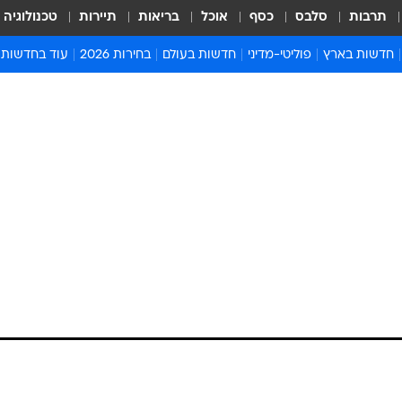
תרבות
סלבס
כסף
אוכל
בריאות
תיירות
טכנולוגיה
חדשות בארץ
פוליטי-מדיני
חדשות בעולם
בחירות 2026
עוד בחדשות
אירועים בארץ
פוליטיקה וממשל
המזרח התיכון
דעות ופרשנויו
חדשות פלילים ומשפט
יחסי חוץ
אירופה
סרי ושלזינגר
חינוך
אמריקה
פרויקטים מיוח
ישראלים בחו"ל
אסיה והפסיפיק
אסור לפספס
בריאות
אפריקה
מדע וסביבה
חברה ורווחה
הנחיות פיקוד 
ארכיון מדורים
זמני כניסת ש
לוח חופשות וח
לוח שנה
חדשות יהדות
חדשות המשפ