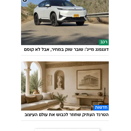
רכב
דונגפנג מייג': שובר שוק במחיר, אבל לא קוסם
חדשות
הטרנד העתיק שחוזר לכבוש את עולם העיצוב