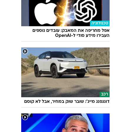
טכנולוגיה
אפל מחריפה את המאבק: עובדים נוספים
העבירו מידע סודי ל-OpenAI
רכב
דונגפנג מייג': שובר שוק במחיר, אבל לא קוסם