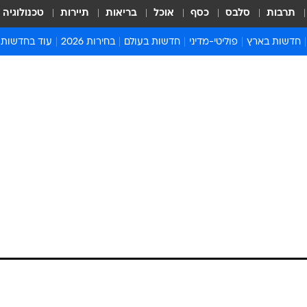
תרבות
סלבס
כסף
אוכל
בריאות
תיירות
טכנולוגיה
חדשות בארץ
פוליטי-מדיני
חדשות בעולם
בחירות 2026
עוד בחדשות
אירועים בארץ
פוליטיקה וממשל
המזרח התיכון
דעות ופרשנויו
חדשות פלילים ומשפט
יחסי חוץ
אירופה
סרי ושלזינגר
חינוך
אמריקה
פרויקטים מיוח
ישראלים בחו"ל
אסיה והפסיפיק
אסור לפספס
בריאות
אפריקה
מדע וסביבה
חברה ורווחה
הנחיות פיקוד 
ארכיון מדורים
זמני כניסת ש
לוח חופשות וח
לוח שנה
חדשות יהדות
חדשות המשפ