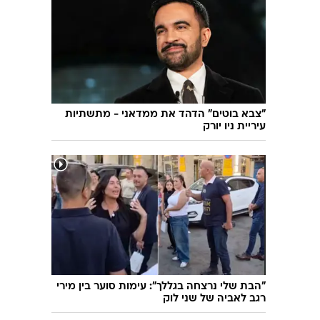
שיחת חוץ
ט"ו בשבט
פורים
פניית פרסה
פסח
חדשות המדע
ל"ג בעומר
פוסט פוליטי
שבועות
המוביל הדרומי
צום י"ז בתמוז
חשאי בחמישי
"צבא בוטים" הדהד את ממדאני - מתשתיות
עיריית ניו יורק
ט' באב
נוהל שכן
עת חפירה
בחירות 2013
בחירות בארה"ב 2012
"הבת שלי נרצחה בגללך": עימות סוער בין מירי
רגב לאביה של שני לוק