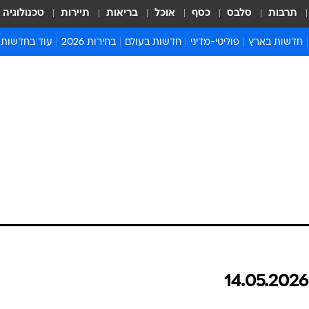
תרבות
סלבס
כסף
אוכל
בריאות
תיירות
טכנולוגיה
חדשות בארץ
פוליטי-מדיני
חדשות בעולם
בחירות 2026
עוד בחדשות
אירועים בארץ
פוליטיקה וממשל
המזרח התיכון
דעות ופרשנויו
חדשות פלילים ומשפט
יחסי חוץ
אירופה
סרי ושלזינגר
חינוך
אמריקה
פרויקטים מיוח
ישראלים בחו"ל
אסיה והפסיפיק
אסור לפספס
בריאות
אפריקה
מדע וסביבה
חברה ורווחה
הנחיות פיקוד 
ארכיון מדורים
זמני כניסת ש
לוח חופשות וח
לוח שנה
חדשות יהדות
חדשות המשפ