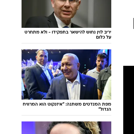
שיחת חוץ
ט"ו בשבט
פורים
פניית פרסה
פסח
חדשות המדע
ל"ג בעומר
פוסט פוליטי
יריב לוין נחוש להישאר בתפקידו - ולא מתחרט
על כלום
שבועות
המוביל הדרומי
צום י"ז בתמוז
חשאי בחמישי
ט' באב
נוהל שכן
עת חפירה
בחירות 2013
בחירות בארה"ב 2012
מפת המנדטים משתנה: "איזנקוט הוא המרוויח
הגדול"