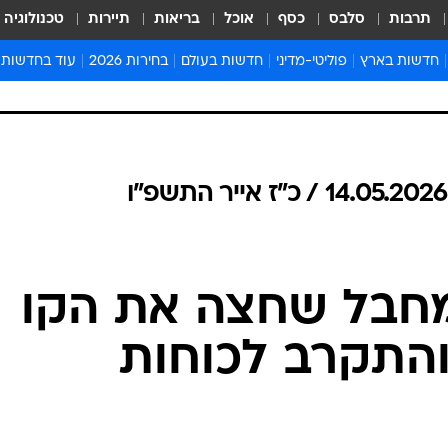
תרבות
סלבס
כסף
אוכל
בריאות
תיירות
טכנולוגיה
חדשות בארץ
פוליטי-מדיני
חדשות בעולם
בחירות 2026
עוד בחדשות
אירועים בארץ
פוליטיקה וממשל
המזרח התיכון
דעות ופרשנויו
חדשות פלילים ומשפט
יחסי חוץ
אירופה
סרי ושלזינגר
חינוך
אמריקה
פרויקטים מיוח
ישראלים בחו"ל
אסיה והפסיפיק
אסור לפספס
בריאות
אפריקה
מדע וסביבה
חברה ורווחה
הנחיות פיקוד 
ארכיון מדורים
מחבל שחצה את הקו
זמני כניסת ש
לוח חופשות וח
והתקרב לכוחות
לוח שנה
חדשות יהדות
חדשות המשפ