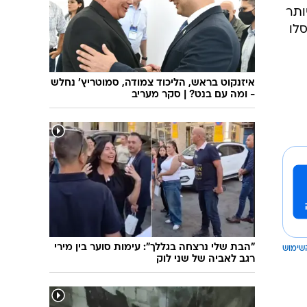
שיחת חוץ
ט"ו בשבט
ותר
פורים
פניית פרסה
לו
פסח
חדשות המדע
ל"ג בעומר
פוסט פוליטי
איזנקוט בראש, הליכוד צמודה, סמוטריץ' נחלש
שבועות
המוביל הדרומי
- ומה עם בנט? | סקר מעריב
צום י"ז בתמוז
חשאי בחמישי
ט' באב
נוהל שכן
עת חפירה
בחירות 2013
בחירות בארה"ב 2012
"הבת שלי נרצחה בגללך": עימות סוער בין מירי
שימוש
רגב לאביה של שני לוק