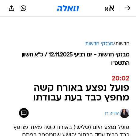
חדשות
/
מבזקי חדשות
מבזקי חדשות - יום רביעי 12.11.2025 / כ״א חשוון
התשפ"ו
20:02
פועל נפצע באורח קשה
מחפץ כבד בעת עבודתו
הודיה רן
פועל נפצע היום (שלישי) באורח קשה מאוד מחפץ
כבד בבית עסק ברחוב יהושע שטמפפר בפתח