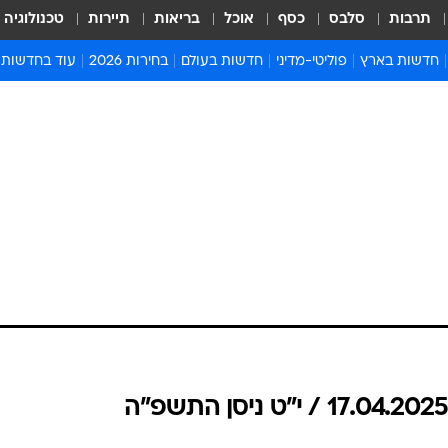
תרבות
סלבס
כסף
אוכל
בריאות
תיירות
טכנולוגיה
חדשות בארץ
פוליטי-מדיני
חדשות בעולם
בחירות 2026
עוד בחדשות
אירועים בארץ
פוליטיקה וממשל
המזרח התיכון
דעות ופרשנויו
חדשות פלילים ומשפט
יחסי חוץ
אירופה
סרי ושלזינגר
חינוך
אמריקה
פרויקטים מיוח
ישראלים בחו"ל
אסיה והפסיפיק
אסור לפספס
בריאות
אפריקה
מדע וסביבה
חברה ורווחה
הנחיות פיקוד 
ארכיון מדורים
זמני כניסת ש
לוח חופשות וח
לוח שנה
חדשות יהדות
חדשות המשפ