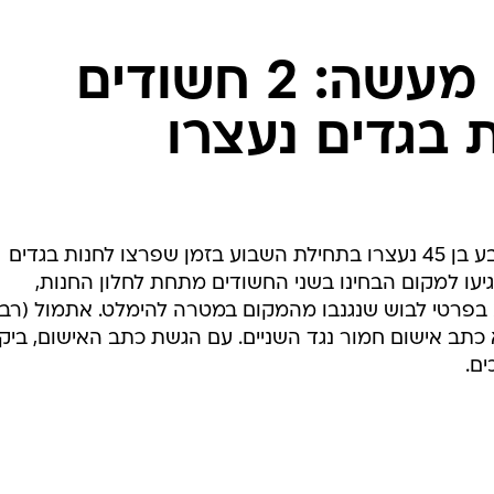
המייל האדום
נתפסו בשעת מעשה: 2 חשודים
 בגדים נעצרו
תושב ראשל"צ בן 38 ותושב באר שבע בן 45 נעצרו בתחילת השבוע בזמן שפרצו לחנות בגדים
יעו למקום הבחינו בשני החשודים מתחת לחלון החנות,
פרטי לבוש שנגנבו מהמקום במטרה להימלט. אתמול (רביע
 כתב אישום חמור נגד השניים. עם הגשת כתב האישום, בי
ם.