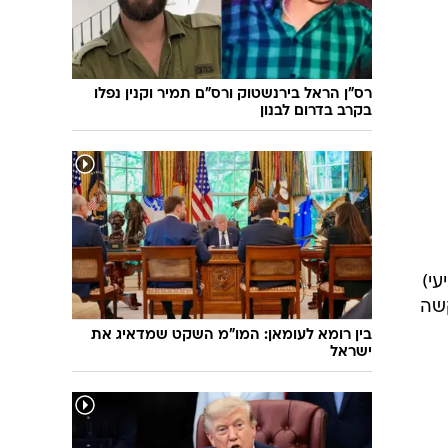
שיחת חוץ
ט"ו בשבט
פורים
פניית פרסה
פסח
חדשות המדע
רס"ן הראל בירנשטוק ורס"ם תמיר וקנין נפלו
ל"ג בעומר
פוסט פוליטי
בקרב בדרום לבנון
שבועות
המוביל הדרומי
צום י"ז בתמוז
חשאי בחמישי
ט' באב
נוהל שכן
עת חפירה
בחירות 2013
בחירות בארה"ב 2012
י)
קשה
בין רומא לעומאן: המו"מ השקט שמדאיג את
ישראל