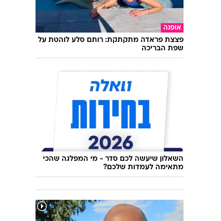
אוכל
פשוט גאוני! בורקס קוביות פטנט שמכינים
בתבנית אחת
אופנה
פצצת פראדה מתקתקת: רותם סלע לוהטת על
שפת הבריכה