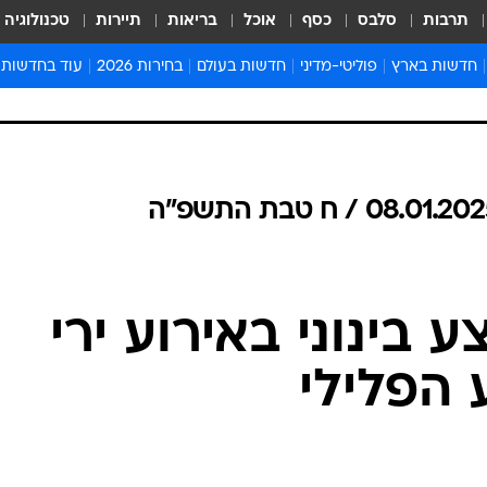
תרבות
סלבס
כסף
אוכל
בריאות
תיירות
טכנולוגיה
חדשות בארץ
פוליטי-מדיני
חדשות בעולם
בחירות 2026
עוד בחדשות
אירועים בארץ
פוליטיקה וממשל
המזרח התיכון
דעות ופרשנויו
חדשות פלילים ומשפט
יחסי חוץ
אירופה
סרי ושלזינגר
חינוך
אמריקה
פרויקטים מיוח
ישראלים בחו"ל
אסיה והפסיפיק
אסור לפספס
בריאות
אפריקה
מדע וסביבה
חברה ורווחה
הנחיות פיקוד 
ארכיון מדורים
זמני כניסת ש
לוח חופשות וח
לוח שנה
חדשות יהדות
חדשות המשפ