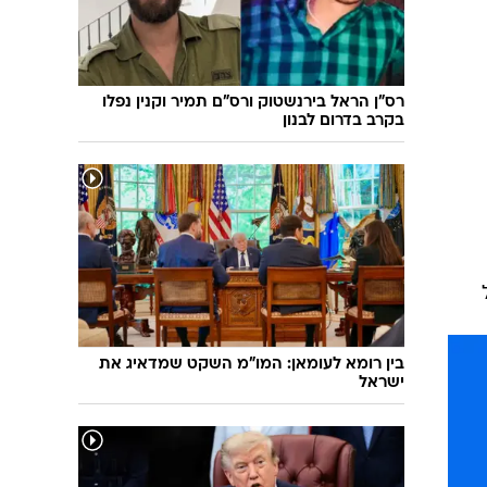
שיחת חוץ
ט"ו בשבט
פורים
פניית פרסה
פסח
חדשות המדע
רס"ן הראל בירנשטוק ורס"ם תמיר וקנין נפלו
ל"ג בעומר
פוסט פוליטי
בקרב בדרום לבנון
שבועות
המוביל הדרומי
צום י"ז בתמוז
חשאי בחמישי
ט' באב
נוהל שכן
עת חפירה
בחירות 2013
"ל
בחירות בארה"ב 2012
בין רומא לעומאן: המו"מ השקט שמדאיג את
ישראל