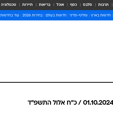
תרבות
סלבס
כסף
אוכל
בריאות
תיירות
טכנולוגיה
חדשות בארץ
פוליטי-מדיני
חדשות בעולם
בחירות 2026
עוד בחדשות
אירועים בארץ
פוליטיקה וממשל
המזרח התיכון
דעות ופרשנויו
חדשות פלילים ומשפט
יחסי חוץ
אירופה
סרי ושלזינגר
חינוך
אמריקה
פרויקטים מיוח
ישראלים בחו"ל
אסיה והפסיפיק
אסור לפספס
בריאות
אפריקה
מדע וסביבה
חברה ורווחה
הנחיות פיקוד 
ארכיון מדורים
זמני כניסת ש
לוח חופשות וח
לוח שנה
חדשות יהדות
חדשות המשפ