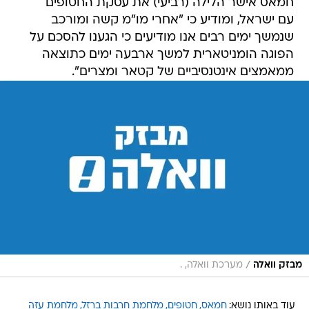
חמאס אישר הלילה (רביעי) את עסקת החטופים
עם ישראל, ומודיע כי "אחרי מו"מ קשה ומורכב
שנמשך ימים רבים אנו מודיעים כי הגענו להסכם על
הפוגה הומניטארית למשך ארבעה ימים כתוצאה
ממאמצים אינטנסיביים של קטאר ומצרים".
/
מבזק וואלה
מערכת וואלה, .
עוד באותו נושא:
חמאס
חטופים
מלחמת חרבות ברזל
מלחמת עזה