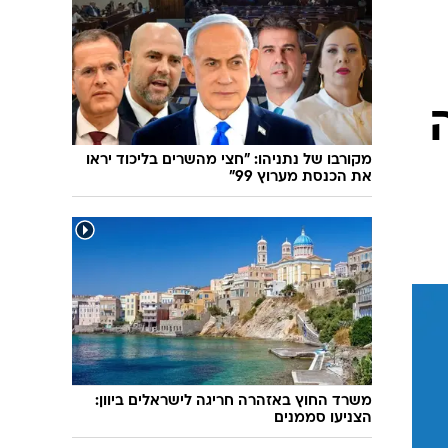
שיחת חוץ
ט"ו בשבט
פורים
פניית פרסה
פסח
חדשות המדע
ל"ג בעומר
פוסט פוליטי
שבועות
המוביל הדרומי
צום י"ז בתמוז
חשאי בחמישי
מקורבו של נתניהו: "חצי מהשרים בליכוד יראו
את הכנסת מערוץ 99"
ט' באב
נוהל שכן
עת חפירה
בחירות 2013
בחירות בארה"ב 2012
משרד החוץ באזהרה חריגה לישראלים ביוון:
הצניעו סממנים