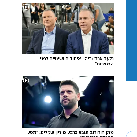
גלעד ארדן: "יהיו איחודים ושינויים לפני
הבחירות"
מתן חודורוב תובע כרבע מיליון שקלים: "מסע