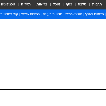
תרבות
סלבס
כסף
אוכל
בריאות
תיירות
טכנולוגיה
חדשות בארץ
פוליטי-מדיני
חדשות בעולם
בחירות 2026
עוד בחדשות
אירועים בארץ
פוליטיקה וממשל
המזרח התיכון
דעות ופרשנויו
חדשות פלילים ומשפט
יחסי חוץ
אירופה
סרי ושלזינגר
חינוך
אמריקה
פרויקטים מיוח
ישראלים בחו"ל
אסיה והפסיפיק
אסור לפספס
בריאות
אפריקה
מדע וסביבה
חברה ורווחה
הנחיות פיקוד 
ארכיון מדורים
זמני כניסת ש
לוח חופשות וח
לוח שנה
חדשות יהדות
חדשות המשפ