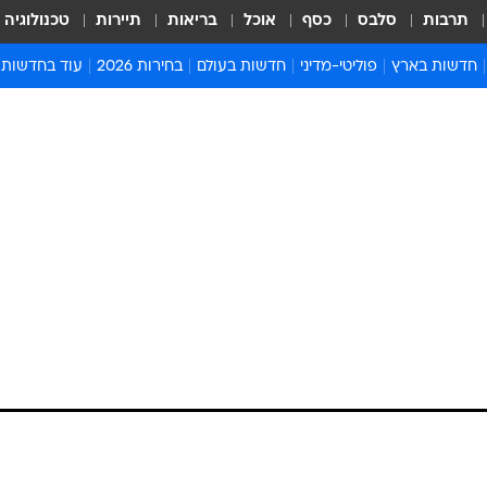
תרבות
סלבס
כסף
אוכל
בריאות
תיירות
טכנולוגיה
חדשות בארץ
פוליטי-מדיני
חדשות בעולם
בחירות 2026
עוד בחדשות
אירועים בארץ
פוליטיקה וממשל
המזרח התיכון
דעות ופרשנויו
חדשות פלילים ומשפט
יחסי חוץ
אירופה
סרי ושלזינגר
חינוך
אמריקה
פרויקטים מיוח
ישראלים בחו"ל
אסיה והפסיפיק
אסור לפספס
בריאות
אפריקה
מדע וסביבה
חברה ורווחה
הנחיות פיקוד 
ארכיון מדורים
זמני כניסת ש
לוח חופשות וח
לוח שנה
חדשות יהדות
חדשות המשפ