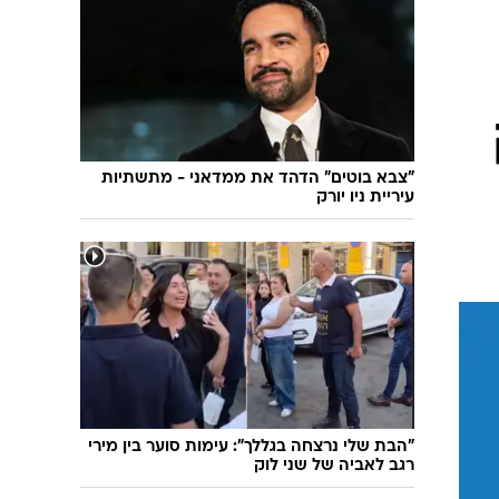
שיחת חוץ
ט"ו בשבט
פורים
פניית פרסה
פסח
חדשות המדע
ל"ג בעומר
פוסט פוליטי
שבועות
המוביל הדרומי
צום י"ז בתמוז
חשאי בחמישי
"צבא בוטים" הדהד את ממדאני - מתשתיות
עיריית ניו יורק
ט' באב
נוהל שכן
עת חפירה
בחירות 2013
בחירות בארה"ב 2012
"הבת שלי נרצחה בגללך": עימות סוער בין מירי
רגב לאביה של שני לוק