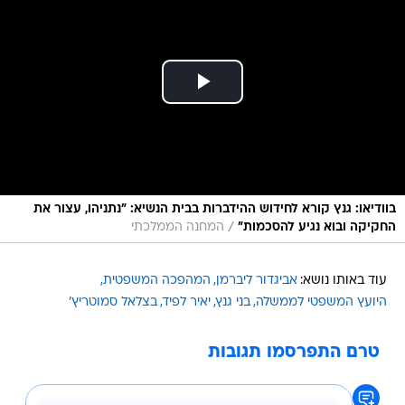
בוודיאו: גנץ קורא לחידוש ההידברות בבית הנשיא: "נתניהו, עצור את
/
החקיקה ובוא נגיע להסכמות"
המחנה הממלכתי
עוד באותו נושא:
אביגדור ליברמן
המהפכה המשפטית
היועץ המשפטי לממשלה
בני גנץ
יאיר לפיד
בצלאל סמוטריץ'
טרם התפרסמו תגובות