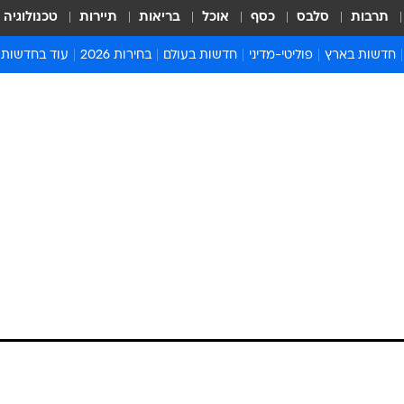
תרבות
סלבס
כסף
אוכל
בריאות
תיירות
טכנולוגיה
חדשות בארץ
פוליטי-מדיני
חדשות בעולם
בחירות 2026
עוד בחדשות
אירועים בארץ
פוליטיקה וממשל
המזרח התיכון
דעות ופרשנויו
חדשות פלילים ומשפט
יחסי חוץ
אירופה
סרי ושלזינגר
חינוך
אמריקה
פרויקטים מיוח
ישראלים בחו"ל
אסיה והפסיפיק
אסור לפספס
בריאות
אפריקה
מדע וסביבה
חברה ורווחה
הנחיות פיקוד 
ארכיון מדורים
זמני כניסת ש
לוח חופשות וח
לוח שנה
חדשות יהדות
חדשות המשפ