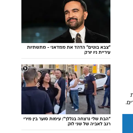
שיחת חוץ
ט"ו בשבט
פורים
פניית פרסה
פסח
חדשות המדע
ל"ג בעומר
פוסט פוליטי
שבועות
המוביל הדרומי
צום י"ז בתמוז
חשאי בחמישי
"צבא בוטים" הדהד את ממדאני - מתשתיות
עיריית ניו יורק
ט' באב
נוהל שכן
עת חפירה
בחירות 2013
בחירות בארה"ב 2012
ת
ם.
"הבת שלי נרצחה בגללך": עימות סוער בין מירי
רגב לאביה של שני לוק