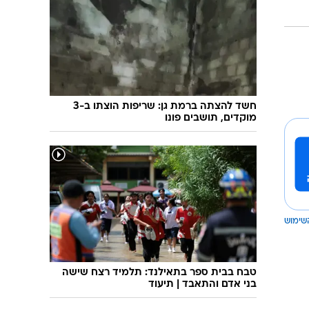
"הבת שלי נרצחה בגללך": עימות סוער בין מירי
רגב לאביה של שני לוק
חשד להצתה ברמת גן: שריפות הוצתו ב-3
מוקדים, תושבים פונו