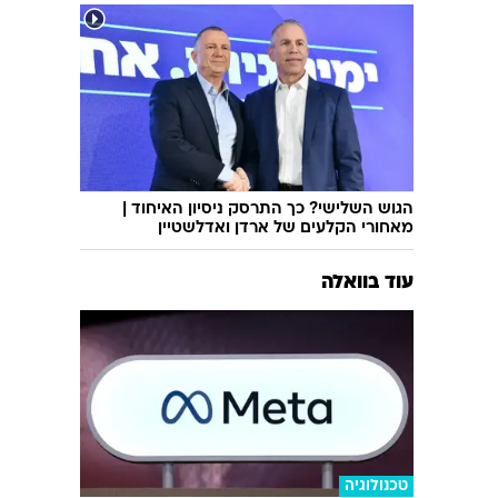
שימוש
טבח בבית ספר בתאילנד: תלמיד רצח שישה
בני אדם והתאבד | תיעוד
הגוש השלישי? כך התרסק ניסיון האיחוד |
מאחורי הקלעים של ארדן ואדלשטיין