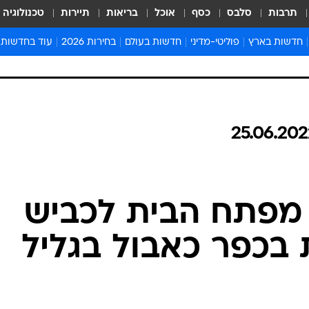
תרבות
סלבס
כסף
אוכל
בריאות
תיירות
טכנולוגיה
חדשות בארץ
פוליטי-מדיני
חדשות בעולם
בחירות 2026
עוד בחדשות
אירועים בארץ
פוליטיקה וממשל
המזרח התיכון
דעות ופרשנויו
חדשות פלילים ומשפט
יחסי חוץ
אירופה
סרי ושלזינגר
חינוך
אמריקה
פרויקטים מיוח
ישראלים בחו"ל
אסיה והפסיפיק
אסור לפספס
בריאות
אפריקה
מדע וסביבה
חברה ורווחה
הנחיות פיקוד 
ארכיון מדורים
זמני כניסת ש
לוח חופשות וח
לוח שנה
חדשות יהדות
חדשות המשפ