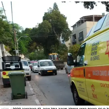
המייל האדום
 מפתח הבית לכביש
 בכפר כאבול בגליל