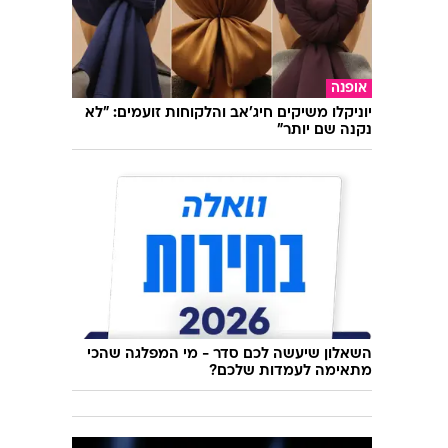
טוב לדעת
הארכת משך האקט ושיפור ההנאה במיטה -
במבצע מיוחד
בשיתוף "גברא"
אופנה
יוניקלו משיקים חיג'אב והלקוחות זועמים: "לא
נקנה שם יותר"