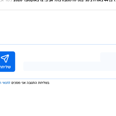
/
טובר 2020
מד"א,