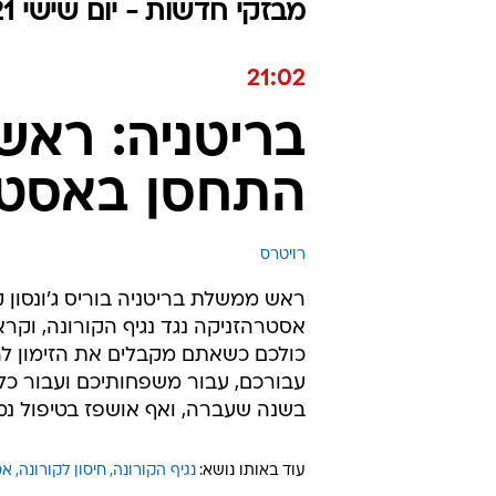
מבזקי חדשות - יום שישי 19.03.2021 / ו ניסן התשפ"א
21:02
בריטניה: ראש
התחסן באסטר
רויטרס
ראש ממשלת בריטניה בוריס ג'ונסון ק
אסטרהזניקה נגד נגיף הקורונה, וקרא 
כולכם כשאתם מקבלים את הזימון להת
בשנה שעברה, ואף אושפז בטיפול נמ
עוד באותו נושא:
נגיף הקורונה
חיסון לקורונה
אס