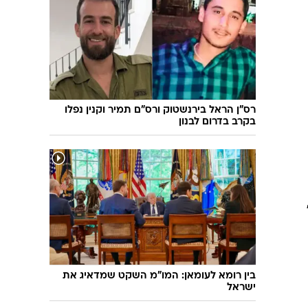
שיחת חוץ
ט"ו בשבט
פורים
פניית פרסה
פסח
חדשות המדע
ל"ג בעומר
פוסט פוליטי
שבועות
המוביל הדרומי
צום י"ז בתמוז
חשאי בחמישי
רס"ן הראל בירנשטוק ורס"ם תמיר וקנין נפלו
בקרב בדרום לבנון
ט' באב
נוהל שכן
עת חפירה
בחירות 2013
בחירות בארה"ב 2012
בין רומא לעומאן: המו"מ השקט שמדאיג את
ישראל