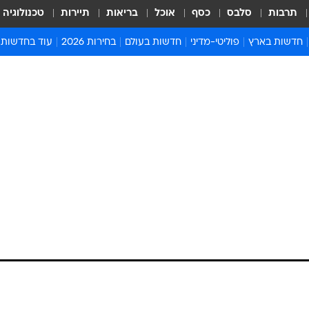
תרבות
סלבס
כסף
אוכל
בריאות
תיירות
טכנולוגיה
חדשות בארץ
פוליטי-מדיני
חדשות בעולם
בחירות 2026
עוד בחדשות
אירועים בארץ
פוליטיקה וממשל
המזרח התיכון
דעות ופרשנויו
חדשות פלילים ומשפט
יחסי חוץ
אירופה
סרי ושלזינגר
חינוך
אמריקה
פרויקטים מיוח
ישראלים בחו"ל
אסיה והפסיפיק
אסור לפספס
בריאות
אפריקה
מדע וסביבה
חברה ורווחה
הנחיות פיקוד 
ארכיון מדורים
זמני כניסת ש
לוח חופשות וח
לוח שנה
חדשות יהדות
חדשות המשפ