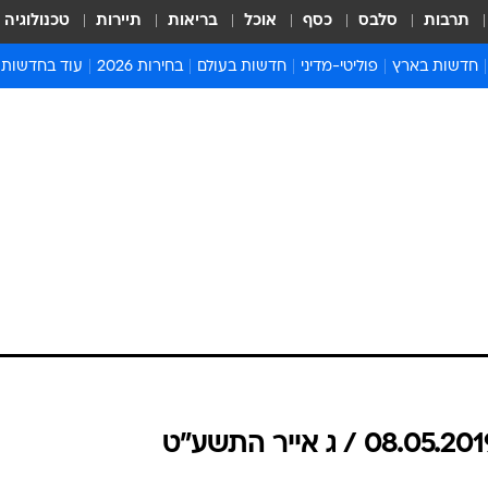
תרבות
סלבס
כסף
אוכל
בריאות
תיירות
טכנולוגיה
חדשות בארץ
פוליטי-מדיני
חדשות בעולם
בחירות 2026
עוד בחדשות
אירועים בארץ
פוליטיקה וממשל
המזרח התיכון
דעות ופרשנויו
חדשות פלילים ומשפט
יחסי חוץ
אירופה
סרי ושלזינגר
חינוך
אמריקה
פרויקטים מיוח
ישראלים בחו"ל
אסיה והפסיפיק
אסור לפספס
בריאות
אפריקה
מדע וסביבה
חברה ורווחה
הנחיות פיקוד 
ארכיון מדורים
זמני כניסת ש
לוח חופשות וח
לוח שנה
חדשות יהדות
חדשות המשפ