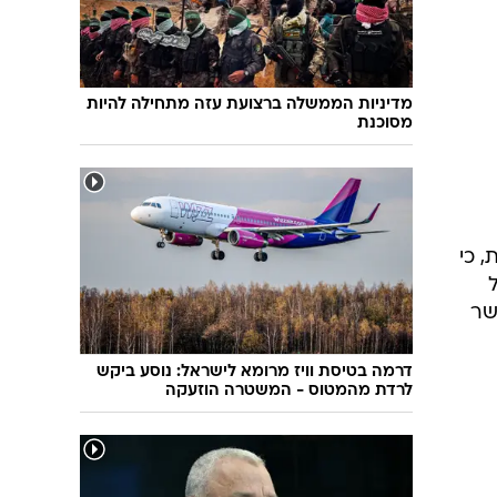
שיחת חוץ
ט"ו בשבט
פורים
פניית פרסה
פסח
חדשות המדע
מדיניות הממשלה ברצועת עזה מתחילה להיות
ל"ג בעומר
פוסט פוליטי
מסוכנת
שבועות
המוביל הדרומי
צום י"ז בתמוז
חשאי בחמישי
ט' באב
נוהל שכן
עת חפירה
, כי
בחירות 2013
בחירות בארה"ב 2012
שר
דרמה בטיסת וויז מרומא לישראל: נוסע ביקש
לרדת מהמטוס - המשטרה הוזעקה